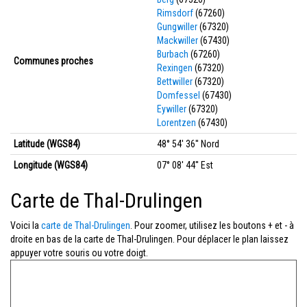
Rimsdorf
(67260)
Gungwiller
(67320)
Mackwiller
(67430)
Burbach
(67260)
Communes proches
Rexingen
(67320)
Bettwiller
(67320)
Domfessel
(67430)
Eywiller
(67320)
Lorentzen
(67430)
Latitude (WGS84)
48° 54' 36'' Nord
Longitude (WGS84)
07° 08' 44'' Est
Carte de Thal-Drulingen
Voici la
carte de Thal-Drulingen
. Pour zoomer, utilisez les boutons + et - à
droite en bas de la carte de Thal-Drulingen. Pour déplacer le plan laissez
appuyer votre souris ou votre doigt.