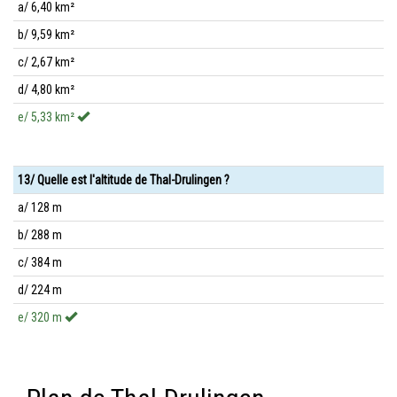
a/ 6,40 km²
b/ 9,59 km²
c/ 2,67 km²
d/ 4,80 km²
e/ 5,33 km²
13/ Quelle est l'altitude de Thal-Drulingen ?
a/ 128 m
b/ 288 m
c/ 384 m
d/ 224 m
e/ 320 m