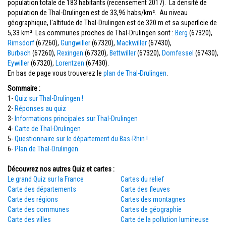
population totale de 183 habitants (recensement 2017). La densité de
population de Thal-Drulingen est de 33,96 habs/km². Au niveau
géographique, l'altitude de Thal-Drulingen est de 320 m et sa superficie de
5,33 km². Les communes proches de Thal-Drulingen sont :
Berg
(67320),
Rimsdorf
(67260),
Gungwiller
(67320),
Mackwiller
(67430),
Burbach
(67260),
Rexingen
(67320),
Bettwiller
(67320),
Domfessel
(67430),
Eywiller
(67320),
Lorentzen
(67430).
En bas de page vous trouverez le
plan de Thal-Drulingen
.
Sommaire :
1-
Quiz sur Thal-Drulingen !
2-
Réponses au quiz
3-
Informations principales sur Thal-Drulingen
4-
Carte de Thal-Drulingen
5-
Questionnaire sur le département du Bas-Rhin !
6-
Plan de Thal-Drulingen
Découvrez nos autres Quiz et cartes :
Le grand Quiz sur la France
Cartes du relief
Carte des départements
Carte des fleuves
Carte des régions
Cartes des montagnes
Carte des communes
Cartes de géographie
Carte des villes
Carte de la pollution lumineuse