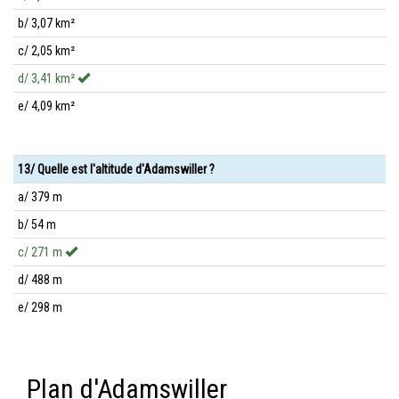
b/ 3,07 km²
c/ 2,05 km²
d/ 3,41 km²
e/ 4,09 km²
13/ Quelle est l'altitude d'Adamswiller ?
a/ 379 m
b/ 54 m
c/ 271 m
d/ 488 m
e/ 298 m
Plan d'Adamswiller