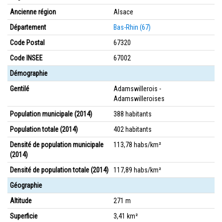
Ancienne région
Alsace
Département
Bas-Rhin (67)
Code Postal
67320
Code INSEE
67002
Démographie
Gentilé
Adamswillerois -
Adamswilleroises
Population municipale (2014)
388 habitants
Population totale (2014)
402 habitants
Densité de population municipale
113,78 habs/km²
(2014)
Densité de population totale (2014)
117,89 habs/km²
Géographie
Altitude
271 m
Superficie
3,41 km²