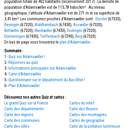
population totale de 402 habitants (recensement 2017). La densité de
population d'Adamswiller est de 113,78 habs/km². Au niveau
géographique, l'altitude d'Adamswiller est de 271 m et sa superficie de
3,41 km². Les communes proches d'Adamswiller sont :
Durstel
(67320),
Rexingen
(67320),
Waldhambach
(67430),
Asswiller
(67320),
Bettwiller
(67320),
Mackwiller
(67430),
Drulingen
(67320),
Diemeringen
(67430),
Tieffenbach
(67290),
Berg
(67320).
En bas de page vous trouverez le
plan d'Adamswiller
.
Sommaire :
1-
Quiz sur Adamswiller !
2-
Réponses au quiz
3-
Informations principales sur Adamswiller
4-
Carte d'Adamswiller
5-
Questionnaire sur le département du Bas-Rhin !
6-
Plan d'Adamswiller
Découvrez nos autres Quiz et cartes :
Le grand Quiz sur la France
Cartes du relief
Carte des départements
Carte des fleuves
Carte des régions
Cartes des montagnes
Carte des communes
Cartes de géographie
Carte des villes
Carte de la pollution lumineuse