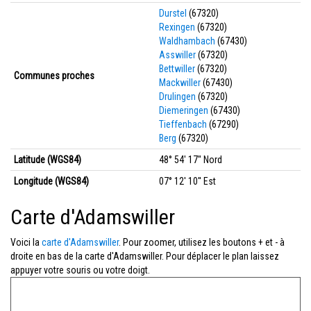
Durstel
(67320)
Rexingen
(67320)
Waldhambach
(67430)
Asswiller
(67320)
Bettwiller
(67320)
Communes proches
Mackwiller
(67430)
Drulingen
(67320)
Diemeringen
(67430)
Tieffenbach
(67290)
Berg
(67320)
Latitude (WGS84)
48° 54' 17'' Nord
Longitude (WGS84)
07° 12' 10'' Est
Carte d'Adamswiller
Voici la
carte d'Adamswiller
. Pour zoomer, utilisez les boutons + et - à
droite en bas de la carte d'Adamswiller. Pour déplacer le plan laissez
appuyer votre souris ou votre doigt.