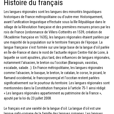
Histoire du français
Les langues régionales sont les langues des minorités linguistiques
historiques de France métropolitaine ou d'outre-mer. Historiquement,
avant l'unification linguistique effectuée sous la IIIe République dans le
sillage de la Révolution française et des premières mesures prises par les
rois de France (ordonnance de Villers-Cotterêts en 1539, création de
l'Académie française en 1635), les langues régionales étaient parlées par
une majorité de la population sur le territoire français de l'époque. La
langue française s'est formée sur une large base de la langue d'oïl parlée
en Île-de-France et dans le nord de l'actuelle région Centre-Val de Loire, à
laquelle se sont ajoutées, plus tard, des influences de langues régionales,
notamment l'alsacien, le breton ou l'occitan (Baragouin, vasistas,
escalade, salade...). En France métropolitaine, les langues régionales
comme l'alsacien, le basque, le breton, le catalan, le corse, le picard, le
flamand occidental, le francoprovençal et l'occitan restent parlées
significativement sur le pourtour du territoire. Les langues régionales sont
mentionnées dans la Constitution française à l'article 75-1 ainsi rédigé:
« Les langues régionales appartiennent au patrimoine de la France »,
ajouté par la loi du 23 juillet 2008.
Le français est une variété de la langue d'oïl. La langue d'oïl est une
langue gallo-romane de la famille des langues romanes. Les langues