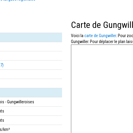
Carte de Gungwil
Voici la
carte de Gungwiller
. Pour zoo
Gungwiller. Pour déplacer le plan lai
67)
ois - Gungwilleroises
nts
nts
bs/km²