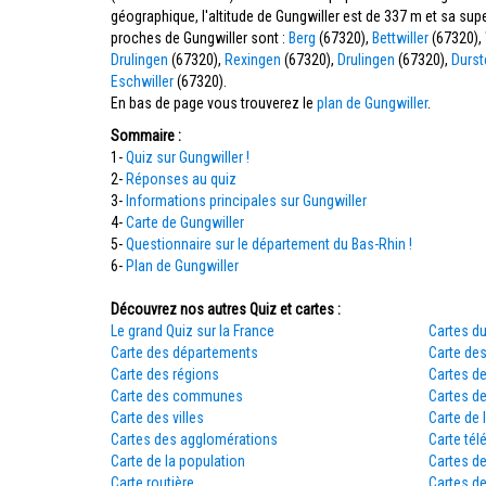
géographique, l'altitude de Gungwiller est de 337 m et sa su
proches de Gungwiller sont :
Berg
(67320),
Bettwiller
(67320),
Drulingen
(67320),
Rexingen
(67320),
Drulingen
(67320),
Durst
Eschwiller
(67320).
En bas de page vous trouverez le
plan de Gungwiller
.
Sommaire :
1-
Quiz sur Gungwiller !
2-
Réponses au quiz
3-
Informations principales sur Gungwiller
4-
Carte de Gungwiller
5-
Questionnaire sur le département du Bas-Rhin !
6-
Plan de Gungwiller
Découvrez nos autres Quiz et cartes :
Le grand Quiz sur la France
Cartes du
Carte des départements
Carte des
Carte des régions
Cartes d
Carte des communes
Cartes d
Carte des villes
Carte de 
Cartes des agglomérations
Carte tél
Carte de la population
Cartes d
Carte routière
Cartes de