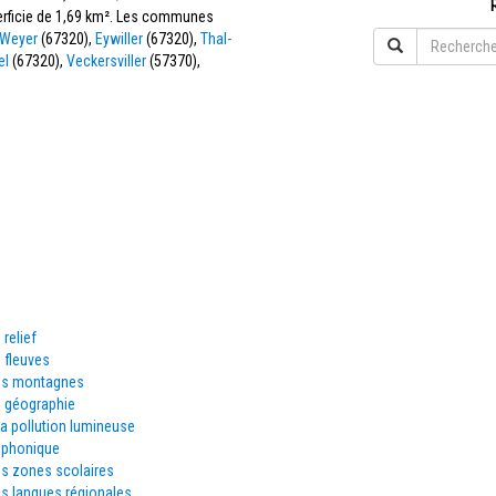
perficie de 1,69 km². Les communes
Weyer
(67320),
Eywiller
(67320),
Thal-
el
(67320),
Veckersviller
(57370),
 relief
 fleuves
es montagnes
e géographie
la pollution lumineuse
éphonique
es zones scolaires
s langues régionales