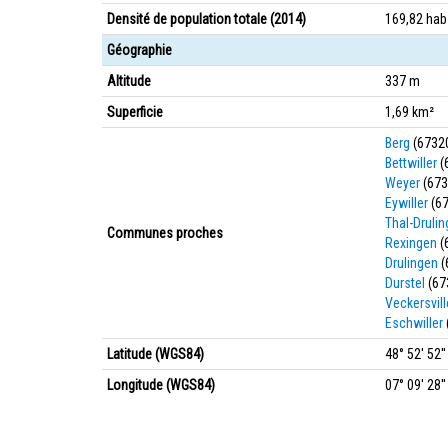
Densité de population totale (2014)
169,82 ha
Géographie
Altitude
337 m
Superficie
1,69 km²
Berg
(6732
Bettwiller
(
Weyer
(673
Eywiller
(67
Thal-Druli
Communes proches
Rexingen
(
Drulingen
(
Durstel
(67
Veckersvill
Eschwiller
Latitude (WGS84)
48° 52' 52'
Longitude (WGS84)
07° 09' 28''