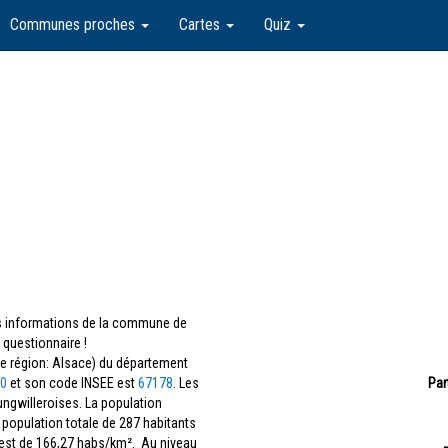
Communes proches
Cartes
Quiz
les informations de la commune de
 questionnaire !
e région: Alsace) du département
0
et son code INSEE est
67178
. Les
Par
Gungwilleroises. La population
 population totale de 287 habitants
 est de 166,27 habs/km². Au niveau