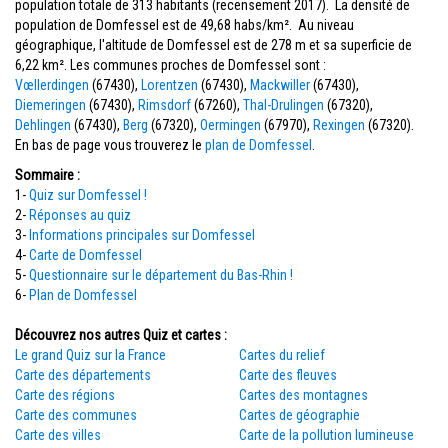
population totale de 313 habitants (recensement 2017). La densité de
population de Domfessel est de 49,68 habs/km². Au niveau
géographique, l'altitude de Domfessel est de 278 m et sa superficie de
6,22 km². Les communes proches de Domfessel sont :
Vœllerdingen
(67430),
Lorentzen
(67430),
Mackwiller
(67430),
Diemeringen
(67430),
Rimsdorf
(67260),
Thal-Drulingen
(67320),
Dehlingen
(67430),
Berg
(67320),
Oermingen
(67970),
Rexingen
(67320).
En bas de page vous trouverez le
plan de Domfessel
.
Sommaire :
1-
Quiz sur Domfessel !
2-
Réponses au quiz
3-
Informations principales sur Domfessel
4-
Carte de Domfessel
5-
Questionnaire sur le département du Bas-Rhin !
6-
Plan de Domfessel
Découvrez nos autres Quiz et cartes :
Le grand Quiz sur la France
Cartes du relief
Carte des départements
Carte des fleuves
Carte des régions
Cartes des montagnes
Carte des communes
Cartes de géographie
Carte des villes
Carte de la pollution lumineuse