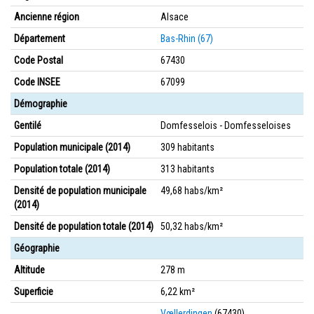
Ancienne région
Alsace
Département
Bas-Rhin (67)
Code Postal
67430
Code INSEE
67099
Démographie
Gentilé
Domfesselois - Domfesseloises
Population municipale (2014)
309 habitants
Population totale (2014)
313 habitants
Densité de population municipale
49,68 habs/km²
(2014)
Densité de population totale (2014)
50,32 habs/km²
Géographie
Altitude
278 m
Superficie
6,22 km²
Vœllerdingen
(67430)