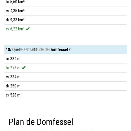
b/ 5,60 km²
c/ 4,35 km²
d/ 9,33 km²
e/ 6,22 km²
13/ Quelle est l'altitude de Domfessel ?
a/ 334 m
b/ 278 m
c/ 334 m
d/ 250 m
e/ 528 m
Plan de Domfessel