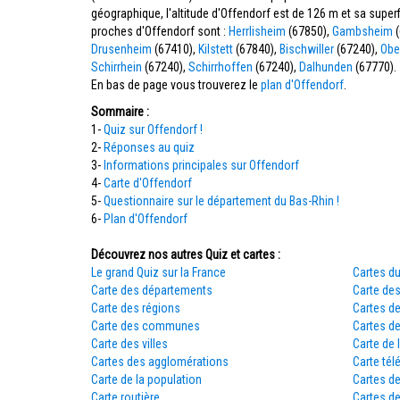
géographique, l'altitude d'Offendorf est de 126 m et sa supe
proches d'Offendorf sont :
Herrlisheim
(67850),
Gambsheim
(
Drusenheim
(67410),
Kilstett
(67840),
Bischwiller
(67240),
Obe
Schirrhein
(67240),
Schirrhoffen
(67240),
Dalhunden
(67770).
En bas de page vous trouverez le
plan d'Offendorf
.
Sommaire :
1-
Quiz sur Offendorf !
2-
Réponses au quiz
3-
Informations principales sur Offendorf
4-
Carte d'Offendorf
5-
Questionnaire sur le département du Bas-Rhin !
6-
Plan d'Offendorf
Découvrez nos autres Quiz et cartes :
Le grand Quiz sur la France
Cartes du
Carte des départements
Carte des
Carte des régions
Cartes d
Carte des communes
Cartes d
Carte des villes
Carte de 
Cartes des agglomérations
Carte tél
Carte de la population
Cartes d
Carte routière
Cartes de