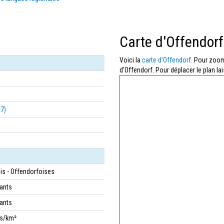
Carte d'Offendorf
Voici la
carte d'Offendorf
. Pour zoome
d'Offendorf. Pour déplacer le plan la
67)
is - Offendorfoises
tants
tants
bs/km²