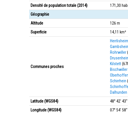
Densité de population totale (2014)
171,30 ha
Géographie
Altitude
126 m
Superficie
14,11 km²
Herrlishei
Gambshei
Rohrwiller
Drusenhei
Kilstett
(67
Communes proches
Bischwiller
Oberhoffe
Schirrhein
Schirrhoff
Dalhunden
Latitude (WGS84)
48° 42' 43'
Longitude (WGS84)
07° 54' 58''