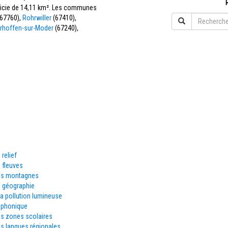
rficie de 14,11 km². Les communes
67760),
Rohrwiller
(67410),
rhoffen-sur-Moder
(67240),
 relief
 fleuves
es montagnes
e géographie
la pollution lumineuse
éphonique
es zones scolaires
s langues régionales