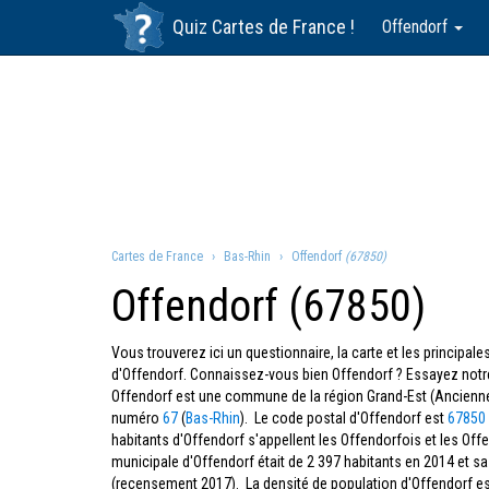
Quiz
Cartes de France
!
Offendorf
Cartes de France
Bas-Rhin
Offendorf
(67850)
Offendorf (67850)
Vous trouverez ici un questionnaire, la carte et les principa
d'Offendorf. Connaissez-vous bien Offendorf ? Essayez notre
Offendorf est une commune de la région Grand-Est (Ancienn
numéro
67
(
Bas-Rhin
). Le code postal d'Offendorf est
67850
habitants d'Offendorf s'appellent les Offendorfois et les Off
municipale d'Offendorf était de 2 397 habitants en 2014 et sa
(recensement 2017). La densité de population d'Offendorf e