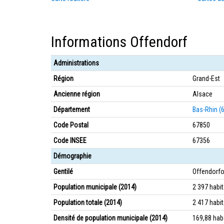
Informations Offendorf
Administrations
Région
Grand-Est
Ancienne région
Alsace
Département
Bas-Rhin (
Code Postal
67850
Code INSEE
67356
Démographie
Gentilé
Offendorfo
Population municipale (2014)
2 397 habi
Population totale (2014)
2 417 habi
Densité de population municipale (2014)
169,88 ha