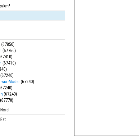
bs/km²
m
(67850)
m
(67760)
(67410)
m
(67410)
840)
(67240)
n-sur-Moder
(67240)
(67240)
en
(67240)
(67770)
' Nord
 Est