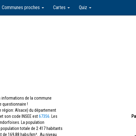
Communes proches
Cartes
Quiz
les informations de la commune
 questionnaire !
e région: Alsace) du département
et son code INSEE est
67356
. Les
Pa
endorfoises. La population
 population totale de 2 417 habitants
st de 169,88 habs/km². Au niveau