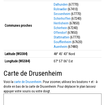
Dalhunden
(67770)
Rohrwiller
(67410)
Sessenheim
(67770)
Schirrhoffen
(67240)
Herrlisheim
(67850)
Communes proches
Schirrhein
(67240)
Offendorf
(67850)
Stattmatten
(67770)
Soufflenheim
(67620)
Auenheim
(67480)
Latitude (WGS84)
48° 45' 43'' Nord
Longitude (WGS84)
07° 57' 06'' Est
Carte de Drusenheim
Voici la
carte de Drusenheim
. Pour zoomer, utilisez les boutons + et - à
droite en bas de la carte de Drusenheim. Pour déplacer le plan laissez
appuyer votre souris ou votre doigt.