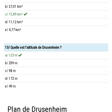
b/ 27,01 km²
c/ 15,89 km²
d/ 11,12 km²
e/ 4,77 km²
13/ Quelle est l'altitude de Drusenheim ?
a/ 123 m
b/ 209 m
c/ 98 m
d/ 172 m
e/ 49 m
Plan de Drusenheim