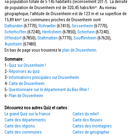
sa population totale de 5 145 habitants (recensement 2017). La densité
de population de Drusenheim est de 320,45 habs/km². Au niveau
géographique, l'altitude de Drusenheim est de 123 m et sa superficie de
15,89 km². Les communes proches de Drusenheim sont :
Dalhunden
(67770),
Rohrwiller
(67410),
Sessenheim
(67770),
Schirrhoffen
(67240),
Herrlisheim
(67850),
Schirrhein
(67240),
Offendorf
(67850),
Stattmatten
(67770),
Soufflenheim
(67620),
Auenheim
(67480).
En bas de page vous trouverez le
plan de Drusenheim
.
Sommaire :
1-
Quiz sur Drusenheim !
2-
Réponses au quiz
3-
Informations principales sur Drusenheim
4-
Carte de Drusenheim
5-
Questionnaire sur le département du Bas-Rhin !
6-
Plan de Drusenheim
Découvrez nos autres Quiz et cartes :
Le grand Quiz sur la France
Cartes du relief
Carte des départements
Carte des fleuves
Carte des régions
Cartes des montagnes
Carte des communes
Cartes de géographie