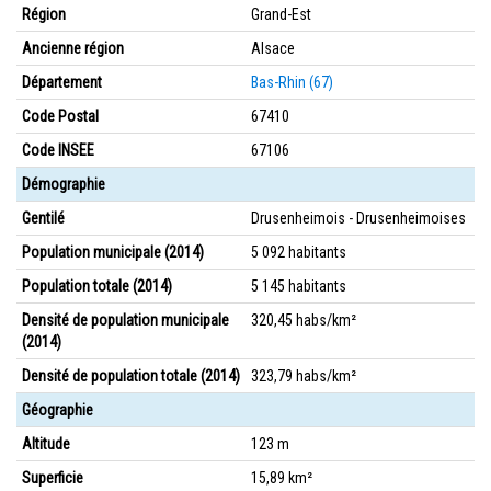
Région
Grand-Est
Ancienne région
Alsace
Département
Bas-Rhin (67)
Code Postal
67410
Code INSEE
67106
Démographie
Gentilé
Drusenheimois - Drusenheimoises
Population municipale (2014)
5 092 habitants
Population totale (2014)
5 145 habitants
Densité de population municipale
320,45 habs/km²
(2014)
Densité de population totale (2014)
323,79 habs/km²
Géographie
Altitude
123 m
Superficie
15,89 km²