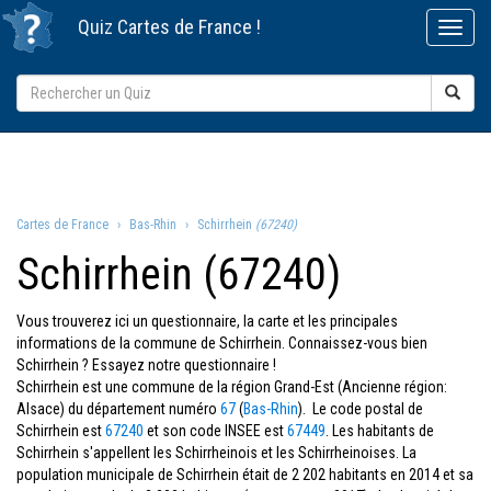
Quiz
Cartes de France
!
Cartes de France
Bas-Rhin
Schirrhein
(67240)
Schirrhein (67240)
Vous trouverez ici un questionnaire, la carte et les principales
informations de la commune de Schirrhein. Connaissez-vous bien
Schirrhein ? Essayez notre questionnaire !
Schirrhein est une commune de la région Grand-Est (Ancienne région:
Alsace) du département numéro
67
(
Bas-Rhin
). Le code postal de
Schirrhein est
67240
et son code INSEE est
67449
. Les habitants de
Schirrhein s'appellent les Schirrheinois et les Schirrheinoises. La
population municipale de Schirrhein était de 2 202 habitants en 2014 et sa