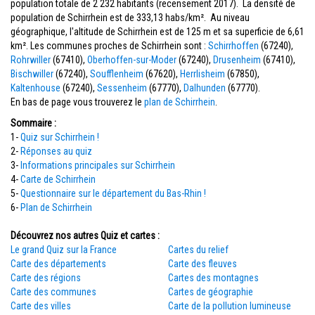
population totale de 2 232 habitants (recensement 2017). La densité de
population de Schirrhein est de 333,13 habs/km². Au niveau
géographique, l'altitude de Schirrhein est de 125 m et sa superficie de 6,61
km². Les communes proches de Schirrhein sont :
Schirrhoffen
(67240),
Rohrwiller
(67410),
Oberhoffen-sur-Moder
(67240),
Drusenheim
(67410),
Bischwiller
(67240),
Soufflenheim
(67620),
Herrlisheim
(67850),
Kaltenhouse
(67240),
Sessenheim
(67770),
Dalhunden
(67770).
En bas de page vous trouverez le
plan de Schirrhein
.
Sommaire :
1-
Quiz sur Schirrhein !
2-
Réponses au quiz
3-
Informations principales sur Schirrhein
4-
Carte de Schirrhein
5-
Questionnaire sur le département du Bas-Rhin !
6-
Plan de Schirrhein
Découvrez nos autres Quiz et cartes :
Le grand Quiz sur la France
Cartes du relief
Carte des départements
Carte des fleuves
Carte des régions
Cartes des montagnes
Carte des communes
Cartes de géographie
Carte des villes
Carte de la pollution lumineuse