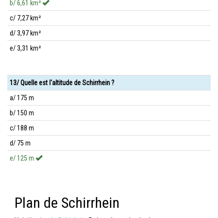
b/ 6,61 km²
c/ 7,27 km²
d/ 3,97 km²
e/ 3,31 km²
13/ Quelle est l'altitude de Schirrhein ?
a/ 175 m
b/ 150 m
c/ 188 m
d/ 75 m
e/ 125 m
Plan de Schirrhein