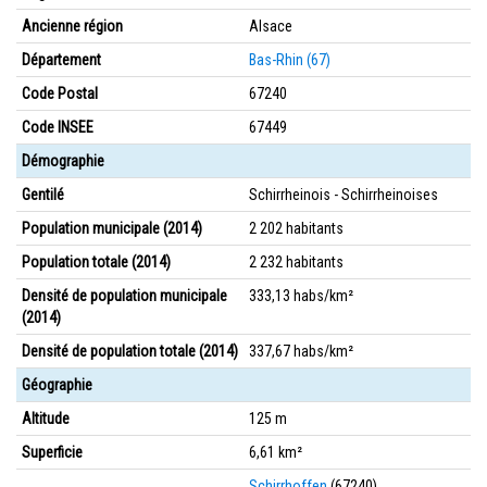
Ancienne région
Alsace
Département
Bas-Rhin (67)
Code Postal
67240
Code INSEE
67449
Démographie
Gentilé
Schirrheinois - Schirrheinoises
Population municipale (2014)
2 202 habitants
Population totale (2014)
2 232 habitants
Densité de population municipale
333,13 habs/km²
(2014)
Densité de population totale (2014)
337,67 habs/km²
Géographie
Altitude
125 m
Superficie
6,61 km²
Schirrhoffen
(67240)