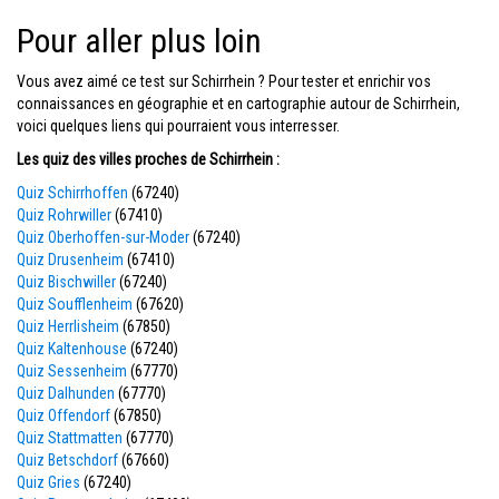
Pour aller plus loin
Vous avez aimé ce test sur Schirrhein ? Pour tester et enrichir vos
connaissances en géographie et en cartographie autour de Schirrhein,
voici quelques liens qui pourraient vous interresser.
Les quiz des villes proches de Schirrhein :
Quiz Schirrhoffen
(67240)
Quiz Rohrwiller
(67410)
Quiz Oberhoffen-sur-Moder
(67240)
Quiz Drusenheim
(67410)
Quiz Bischwiller
(67240)
Quiz Soufflenheim
(67620)
Quiz Herrlisheim
(67850)
Quiz Kaltenhouse
(67240)
Quiz Sessenheim
(67770)
Quiz Dalhunden
(67770)
Quiz Offendorf
(67850)
Quiz Stattmatten
(67770)
Quiz Betschdorf
(67660)
Quiz Gries
(67240)