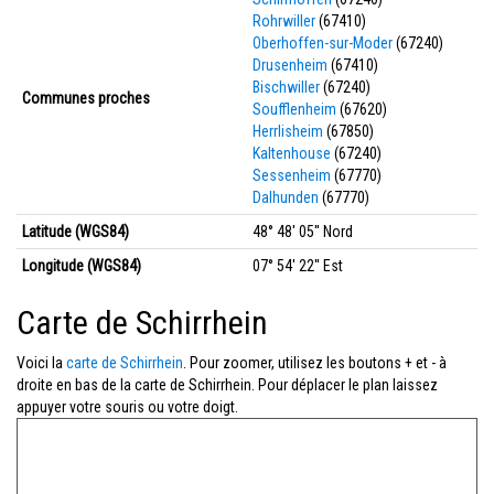
Rohrwiller
(67410)
Oberhoffen-sur-Moder
(67240)
Drusenheim
(67410)
Bischwiller
(67240)
Communes proches
Soufflenheim
(67620)
Herrlisheim
(67850)
Kaltenhouse
(67240)
Sessenheim
(67770)
Dalhunden
(67770)
Latitude (WGS84)
48° 48' 05'' Nord
Longitude (WGS84)
07° 54' 22'' Est
Carte de Schirrhein
Voici la
carte de Schirrhein
. Pour zoomer, utilisez les boutons + et - à
droite en bas de la carte de Schirrhein. Pour déplacer le plan laissez
appuyer votre souris ou votre doigt.