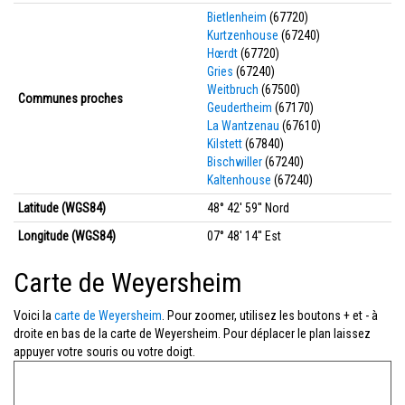
Bietlenheim
(67720)
Kurtzenhouse
(67240)
Hœrdt
(67720)
Gries
(67240)
Weitbruch
(67500)
Communes proches
Geudertheim
(67170)
La Wantzenau
(67610)
Kilstett
(67840)
Bischwiller
(67240)
Kaltenhouse
(67240)
Latitude (WGS84)
48° 42' 59'' Nord
Longitude (WGS84)
07° 48' 14'' Est
Carte de Weyersheim
Voici la
carte de Weyersheim
. Pour zoomer, utilisez les boutons + et - à
droite en bas de la carte de Weyersheim. Pour déplacer le plan laissez
appuyer votre souris ou votre doigt.