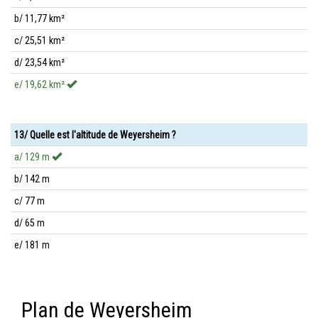
b/ 11,77 km²
c/ 25,51 km²
d/ 23,54 km²
e/ 19,62 km²
13/ Quelle est l'altitude de Weyersheim ?
a/ 129 m
b/ 142 m
c/ 77 m
d/ 65 m
e/ 181 m
Plan de Weyersheim