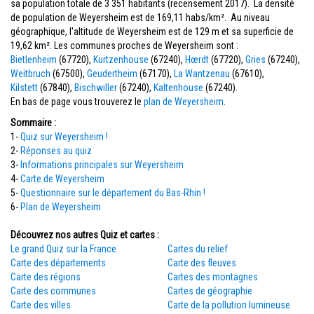
sa population totale de 3 351 habitants (recensement 2017). La densité
de population de Weyersheim est de 169,11 habs/km². Au niveau
géographique, l'altitude de Weyersheim est de 129 m et sa superficie de
19,62 km². Les communes proches de Weyersheim sont :
Bietlenheim
(67720),
Kurtzenhouse
(67240),
Hœrdt
(67720),
Gries
(67240),
Weitbruch
(67500),
Geudertheim
(67170),
La Wantzenau
(67610),
Kilstett
(67840),
Bischwiller
(67240),
Kaltenhouse
(67240).
En bas de page vous trouverez le
plan de Weyersheim
.
Sommaire :
1-
Quiz sur Weyersheim !
2-
Réponses au quiz
3-
Informations principales sur Weyersheim
4-
Carte de Weyersheim
5-
Questionnaire sur le département du Bas-Rhin !
6-
Plan de Weyersheim
Découvrez nos autres Quiz et cartes :
Le grand Quiz sur la France
Cartes du relief
Carte des départements
Carte des fleuves
Carte des régions
Cartes des montagnes
Carte des communes
Cartes de géographie
Carte des villes
Carte de la pollution lumineuse