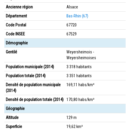
Ancienne région
Alsace
Département
Bas-Rhin (67)
Code Postal
67720
Code INSEE
67529
Démographie
Gentilé
Weyersheimois -
Weyersheimoises
Population municipale (2014)
3 318 habitants
Population totale (2014)
3 351 habitants
Densité de population municipale
169,11 habs/km²
(2014)
Densité de population totale (2014)
170,80 habs/km²
Géographie
Altitude
129 m
Superficie
19,62 km²