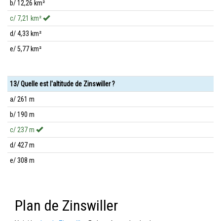
b/ 12,26 km²
c/ 7,21 km²
d/ 4,33 km²
e/ 5,77 km²
13/ Quelle est l'altitude de Zinswiller ?
a/ 261 m
b/ 190 m
c/ 237 m
d/ 427 m
e/ 308 m
Plan de Zinswiller