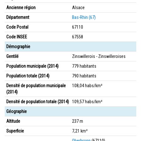
Ancienne région
Alsace
Département
Bas-Rhin (67)
Code Postal
67110
Code INSEE
67558
Démographie
Gentilé
Zinswillerois - Zinswilleroises
Population municipale (2014)
779 habitants
Population totale (2014)
790 habitants
Densité de population municipale
108,04 habs/km²
(2014)
Densité de population totale (2014)
109,57 habs/km²
Géographie
Altitude
237 m
Superficie
7,21 km²
Oberbronn
(67110)