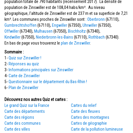
population totale de 790 habitants (recensement 2017). La densité de
population de Zinswiller est de 108,04 habs/km². Au niveau
géographique, l'altitude de Zinswiller est de 237 m et sa superficie de 7,21
km². Les communes proches de Zinswiller sont :
Oberbronn
(67110),
Gumbrechtshoffen
(67110),
Engwiller
(67350),
Uhrwiller
(67350),
Offwiller
(67340),
Mulhausen
(67350),
Bischholtz
(67340),
Kindwiller
(67350),
Niederbronn-les-Bains
(67110),
Rothbach
(67340).
En bas de page vous trouverez le
plan de Zinswiller
.
Sommaire :
1-
Quiz sur Zinswiller !
2-
Réponses au quiz
3-
Informations principales sur Zinswiller
4-
Carte de Zinswiller
5-
Questionnaire sur le département du Bas-Rhin !
6-
Plan de Zinswiller
Découvrez nos autres Quiz et cartes :
Le grand Quiz sur la France
Cartes du relief
Carte des départements
Carte des fleuves
Carte des régions
Cartes des montagnes
Carte des communes
Cartes de géographie
Carte des villes
Carte de la pollution lumineuse