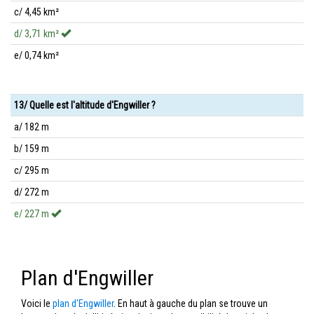
c/ 4,45 km²
d/ 3,71 km²
e/ 0,74 km²
13/ Quelle est l'altitude d'Engwiller ?
a/ 182 m
b/ 159 m
c/ 295 m
d/ 272 m
e/ 227 m
Plan d'Engwiller
Voici le
plan d'Engwiller
. En haut à gauche du plan se trouve un