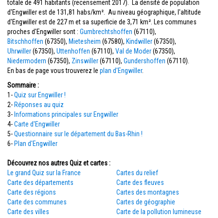
totale de 491 habitants (recensement 2017). La densité de population
d'Engwiller est de 131,81 habs/km². Au niveau géographique, l'altitude
d'Engwiller est de 227 m et sa superficie de 3,71 km². Les communes
proches d'Engwiller sont :
Gumbrechtshoffen
(67110),
Bitschhoffen
(67350),
Mietesheim
(67580),
Kindwiller
(67350),
Uhrwiller
(67350),
Uttenhoffen
(67110),
Val de Moder
(67350),
Niedermodern
(67350),
Zinswiller
(67110),
Gundershoffen
(67110).
En bas de page vous trouverez le
plan d'Engwiller
.
Sommaire :
1-
Quiz sur Engwiller !
2-
Réponses au quiz
3-
Informations principales sur Engwiller
4-
Carte d'Engwiller
5-
Questionnaire sur le département du Bas-Rhin !
6-
Plan d'Engwiller
Découvrez nos autres Quiz et cartes :
Le grand Quiz sur la France
Cartes du relief
Carte des départements
Carte des fleuves
Carte des régions
Cartes des montagnes
Carte des communes
Cartes de géographie
Carte des villes
Carte de la pollution lumineuse