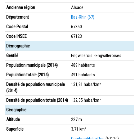
Ancienne région
Alsace
Département
Bas-Rhin (67)
Code Postal
67350
Code INSEE
67123
Démographie
Gentilé
Engwillerois - Engwilleroises
Population municipale (2014)
489 habitants
Population totale (2014)
491 habitants
Densité de population municipale
131,81 habs/km²
(2014)
Densité de population totale (2014)
132,35 habs/km²
Géographie
Altitude
227 m
Superficie
3,71 km²
Gumbrechtshoffen
(67110)