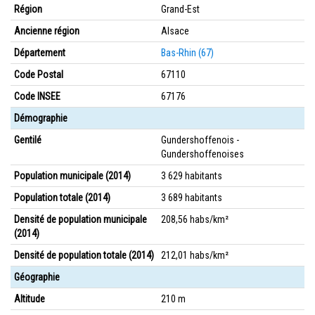
Région
Grand-Est
Ancienne région
Alsace
Département
Bas-Rhin (67)
Code Postal
67110
Code INSEE
67176
Démographie
Gentilé
Gundershoffenois -
Gundershoffenoises
Population municipale (2014)
3 629 habitants
Population totale (2014)
3 689 habitants
Densité de population municipale
208,56 habs/km²
(2014)
Densité de population totale (2014)
212,01 habs/km²
Géographie
Altitude
210 m