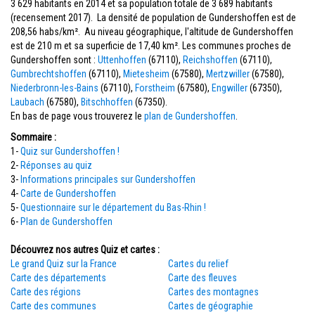
3 629 habitants en 2014 et sa population totale de 3 689 habitants
(recensement 2017). La densité de population de Gundershoffen est de
208,56 habs/km². Au niveau géographique, l'altitude de Gundershoffen
est de 210 m et sa superficie de 17,40 km². Les communes proches de
Gundershoffen sont :
Uttenhoffen
(67110),
Reichshoffen
(67110),
Gumbrechtshoffen
(67110),
Mietesheim
(67580),
Mertzwiller
(67580),
Niederbronn-les-Bains
(67110),
Forstheim
(67580),
Engwiller
(67350),
Laubach
(67580),
Bitschhoffen
(67350).
En bas de page vous trouverez le
plan de Gundershoffen
.
Sommaire :
1-
Quiz sur Gundershoffen !
2-
Réponses au quiz
3-
Informations principales sur Gundershoffen
4-
Carte de Gundershoffen
5-
Questionnaire sur le département du Bas-Rhin !
6-
Plan de Gundershoffen
Découvrez nos autres Quiz et cartes :
Le grand Quiz sur la France
Cartes du relief
Carte des départements
Carte des fleuves
Carte des régions
Cartes des montagnes
Carte des communes
Cartes de géographie