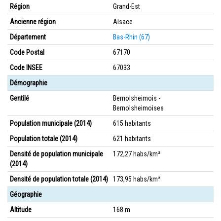
Région
Grand-Est
Ancienne région
Alsace
Département
Bas-Rhin (67)
Code Postal
67170
Code INSEE
67033
Démographie
Gentilé
Bernolsheimois -
Bernolsheimoises
Population municipale (2014)
615 habitants
Population totale (2014)
621 habitants
Densité de population municipale
172,27 habs/km²
(2014)
Densité de population totale (2014)
173,95 habs/km²
Géographie
Altitude
168 m