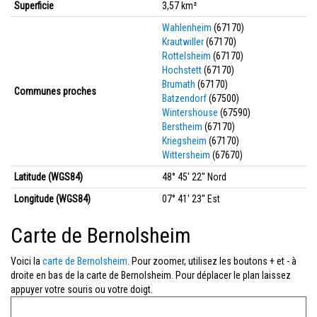
Superficie
3,57 km²
Wahlenheim
(67170)
Krautwiller
(67170)
Rottelsheim
(67170)
Hochstett
(67170)
Brumath
(67170)
Communes proches
Batzendorf
(67500)
Wintershouse
(67590)
Berstheim
(67170)
Kriegsheim
(67170)
Wittersheim
(67670)
Latitude (WGS84)
48° 45' 22'' Nord
Longitude (WGS84)
07° 41' 23'' Est
Carte de Bernolsheim
Voici la
carte de Bernolsheim
. Pour zoomer, utilisez les boutons + et - à
droite en bas de la carte de Bernolsheim. Pour déplacer le plan laissez
appuyer votre souris ou votre doigt.