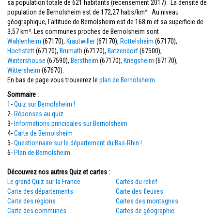
sa population totale de 621 habitants (recensement 2017). La densité de
population de Bernolsheim est de 172,27 habs/km². Au niveau
géographique, l'altitude de Bernolsheim est de 168 m et sa superficie de
3,57 km². Les communes proches de Bernolsheim sont :
Wahlenheim
(67170),
Krautwiller
(67170),
Rottelsheim
(67170),
Hochstett
(67170),
Brumath
(67170),
Batzendorf
(67500),
Wintershouse
(67590),
Berstheim
(67170),
Kriegsheim
(67170),
Wittersheim
(67670).
En bas de page vous trouverez le
plan de Bernolsheim
.
Sommaire :
1-
Quiz sur Bernolsheim !
2-
Réponses au quiz
3-
Informations principales sur Bernolsheim
4-
Carte de Bernolsheim
5-
Questionnaire sur le département du Bas-Rhin !
6-
Plan de Bernolsheim
Découvrez nos autres Quiz et cartes :
Le grand Quiz sur la France
Cartes du relief
Carte des départements
Carte des fleuves
Carte des régions
Cartes des montagnes
Carte des communes
Cartes de géographie