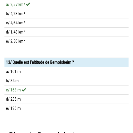
a/ 3,57 km²
b/ 4,28 km²
c/ 4,64 km²
d/ 1,43 km²
e/ 2,50 km²
13/ Quelle est l'altitude de Bernolsheim ?
a/ 101 m
b/ 34 m
c/ 168 m
d/ 235 m
e/ 185 m