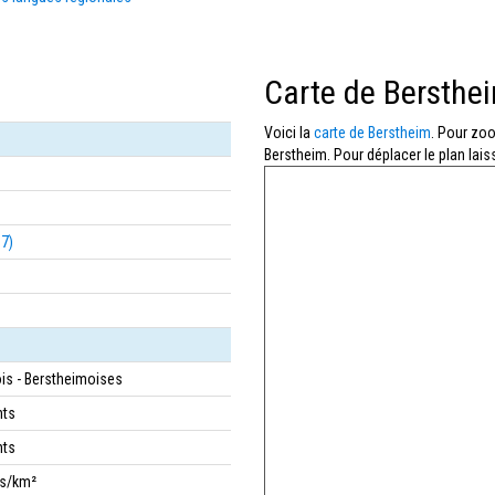
Carte de Bersthe
Voici la
carte de Berstheim
. Pour zoo
Berstheim. Pour déplacer le plan lais
67)
is - Berstheimoises
nts
nts
bs/km²