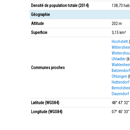
Densité de population totale (2014)
138,73 ha
Géographie
Altitude
202 m
Superficie
3,15 km²
Hochstett
(
Wittershei
Wintersho
Uhlwiller
(6
Wahlenhei
Communes proches
Batzendorf
Ohlungen
(
Huttendorf
Bernolshe
Dauendorf
Latitude (WGS84)
48° 47' 32'
Longitude (WGS84)
07° 40' 33''