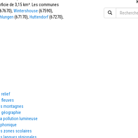
perficie de 3,15 km². Les communes
67670),
Wintershouse
(67590),
hlungen
(67170),
Huttendorf
(67270),
 relief
 fleuves
es montagnes
e géographie
la pollution lumineuse
éphonique
es zones scolaires
s langues régionales