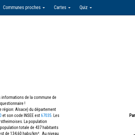
Communes proches
Cartes
Quiz
les informations de la commune de
questionnaire !
e région: Alsace) du département
0
et son code INSEE est
67035
. Les
Par
erstheimoises. La population
 population totale de 437 habitants
est de 134,60 habs/km². Au niveau