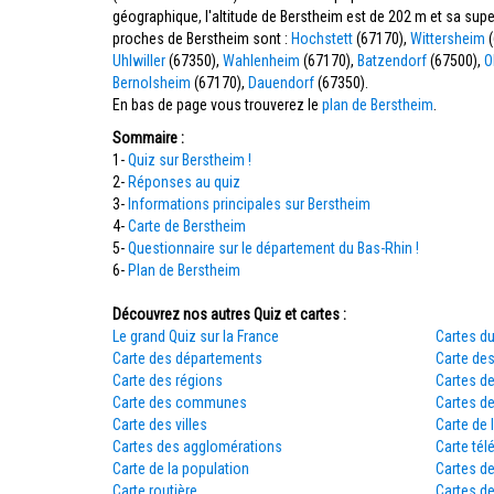
géographique, l'altitude de Berstheim est de 202 m et sa su
proches de Berstheim sont :
Hochstett
(67170),
Wittersheim
(
Uhlwiller
(67350),
Wahlenheim
(67170),
Batzendorf
(67500),
O
Bernolsheim
(67170),
Dauendorf
(67350).
En bas de page vous trouverez le
plan de Berstheim
.
Sommaire :
1-
Quiz sur Berstheim !
2-
Réponses au quiz
3-
Informations principales sur Berstheim
4-
Carte de Berstheim
5-
Questionnaire sur le département du Bas-Rhin !
6-
Plan de Berstheim
Découvrez nos autres Quiz et cartes :
Le grand Quiz sur la France
Cartes du
Carte des départements
Carte des
Carte des régions
Cartes d
Carte des communes
Cartes d
Carte des villes
Carte de 
Cartes des agglomérations
Carte tél
Carte de la population
Cartes d
Carte routière
Cartes de