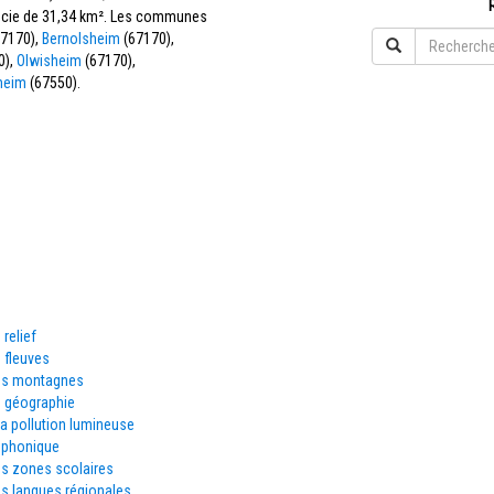
rficie de 31,34 km². Les communes
7170),
Bernolsheim
(67170),
0),
Olwisheim
(67170),
heim
(67550).
 relief
 fleuves
es montagnes
e géographie
la pollution lumineuse
éphonique
es zones scolaires
s langues régionales