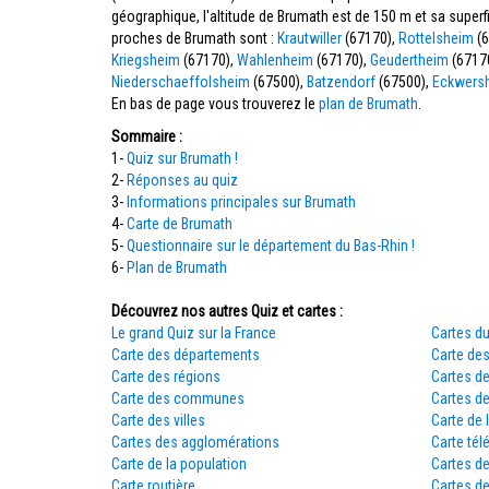
géographique, l'altitude de Brumath est de 150 m et sa supe
proches de Brumath sont :
Krautwiller
(67170),
Rottelsheim
(6
Kriegsheim
(67170),
Wahlenheim
(67170),
Geudertheim
(6717
Niederschaeffolsheim
(67500),
Batzendorf
(67500),
Eckwers
En bas de page vous trouverez le
plan de Brumath
.
Sommaire :
1-
Quiz sur Brumath !
2-
Réponses au quiz
3-
Informations principales sur Brumath
4-
Carte de Brumath
5-
Questionnaire sur le département du Bas-Rhin !
6-
Plan de Brumath
Découvrez nos autres Quiz et cartes :
Le grand Quiz sur la France
Cartes du
Carte des départements
Carte des
Carte des régions
Cartes d
Carte des communes
Cartes d
Carte des villes
Carte de 
Cartes des agglomérations
Carte tél
Carte de la population
Cartes d
Carte routière
Cartes de