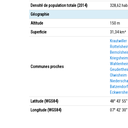
Densité de population totale (2014)
328,62 ha
Géographie
Altitude
150 m
Superficie
31,34 km²
Krautwiller
Rottelshei
Bernolshe
Kriegsheim
Wahlenhei
Communes proches
Geuderthe
Olwisheim
Niedersch
Batzendorf
Eckwershe
Latitude (WGS84)
48° 43' 55'
Longitude (WGS84)
07° 42' 30''