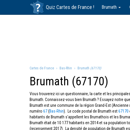
Quiz
Cartes de France
!
Brumath
Cartes de France
Bas-Rhin
Brumath
(67170)
Brumath (67170)
Vous trouverez ici un questionnaire, la carte et les principa
Brumath. Connaissez-vous bien Brumath ? Essayez notre ques
Brumath est une commune de la région Grand-Est (Ancienne 
numéro
67
(
Bas-Rhin
). Le code postal de Brumath est
67170
habitants de Brumath s'appellent les Brumathois et les Brum
Brumath était de 10 177 habitants en 2014 et sa population to
(recensement 2017). La densité de population de Brumath e