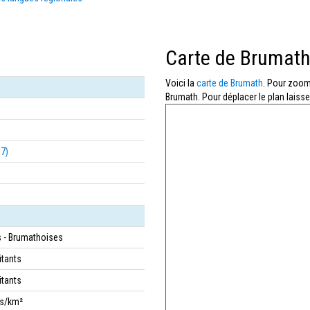
Carte de Brumat
Voici la
carte de Brumath
. Pour zoome
Brumath. Pour déplacer le plan laisse
67)
 - Brumathoises
itants
itants
bs/km²