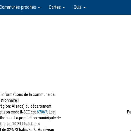
Communes proches
Cartes
Quiz
les informations de la commune de
tionnaire !
région: Alsace) du département
et son code INSEE est
67067
. Les
Pa
athoises. La population municipale de
tale de 10 299 habitants
st de 324,73 habs/km². Au niveau