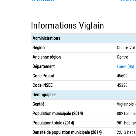
Informations Viglain
Administrations
Région
Centre-Val 
Ancienne région
Centre
Département
Loiret (45)
Code Postal
45600
Code INSEE
45336
Démographie
Gentilé
Viglainois 
Population municipale (2014)
882 habita
Population totale (2014)
901 habita
Densité de population municipale (2014)
22,13 hab