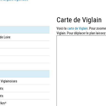
Carte de Viglain
Voici la
carte de Viglain
. Pour zoomer,
Viglain. Pour déplacer le plan laissez
de Loire
- Viglainoises
nts
nts
s/km²