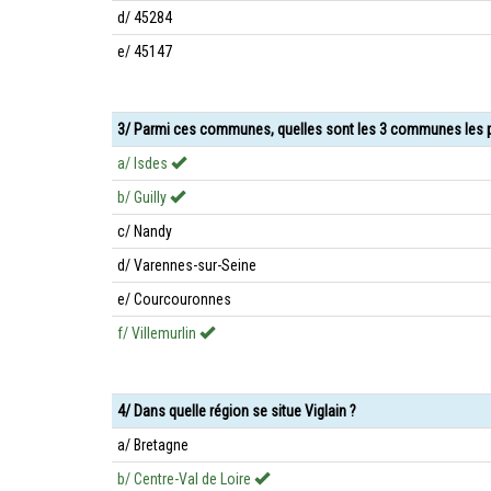
d/ 45284
e/ 45147
3/ Parmi ces communes, quelles sont les 3 communes les pl
a/ Isdes
b/ Guilly
c/ Nandy
d/ Varennes-sur-Seine
e/ Courcouronnes
f/ Villemurlin
4/ Dans quelle région se situe Viglain ?
a/ Bretagne
b/ Centre-Val de Loire