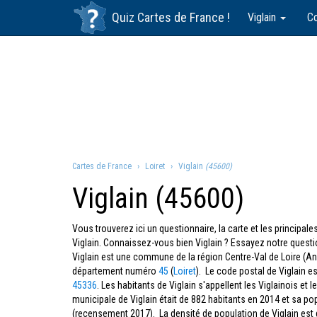
Quiz
Cartes de France
!
Viglain
C
Cartes de France
Loiret
Viglain
(45600)
Viglain (45600)
Vous trouverez ici un questionnaire, la carte et les principa
Viglain. Connaissez-vous bien Viglain ? Essayez notre questi
Viglain est une commune de la région Centre-Val de Loire (An
département numéro
45
(
Loiret
). Le code postal de Viglain e
45336
. Les habitants de Viglain s'appellent les Viglainois et 
municipale de Viglain était de 882 habitants en 2014 et sa po
(recensement 2017). La densité de population de Viglain est