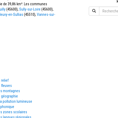
ficie de 39,86 km². Les communes
uilly
(45600),
Sully-sur-Loire
(45600),
euvy-en-Sullias
(45510),
Vannes-sur-
 relief
 fleuves
es montagnes
e géographie
la pollution lumineuse
éphonique
es zones scolaires
s langues régionales