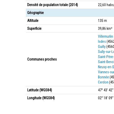
Densité de population totale (2014)
22,60 hab
Géographie
Altitude
135 m
Superficie
39,86 km²
Villemurlin
Isdes
(456
Guilly
(4560
Sully-sur-L
Saint-Père-
Communes proches
Saint-Benoî
Neuvy-en-S
Vannes-su
Bonnée
(45
Cerdon
(45
Latitude (WGS84)
47° 43' 42'
Longitude (WGS84)
02° 18' 09''