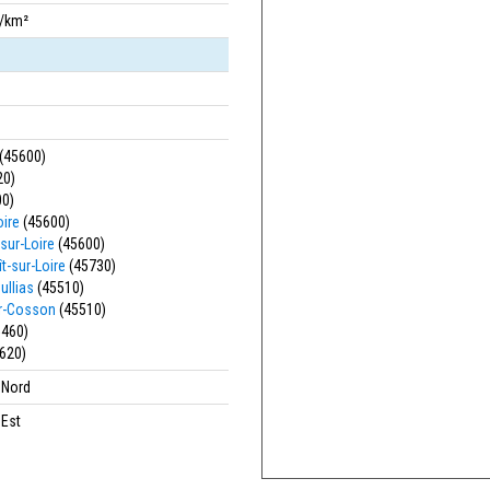
s/km²
(45600)
20)
0)
oire
(45600)
sur-Loire
(45600)
t-sur-Loire
(45730)
ullias
(45510)
r-Cosson
(45510)
460)
620)
' Nord
 Est