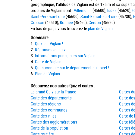
géographique, l'altitude de Viglain est de 135 m et sa super
proches de Viglain sont :
Villemurlin
(45600),
Isdes
(45620),
G
Saint-Père-sur-Loire
(45600),
Saint-Benoît-sur-Loire
(45730),
N
Cosson
(45510),
Bonnée
(45460),
Cerdon
(45620).
En bas de page vous trouverez le
plan de Viglain
.
Sommaire :
1-
Quiz sur Viglain !
2-
Réponses au quiz
3-
Informations principales sur Viglain
4-
Carte de Viglain
5-
Questionnaire sur le département du Loiret !
6-
Plan de Viglain
Découvrez nos autres Quiz et cartes :
Le grand Quiz sur la France
Cartes du
Carte des départements
Carte des
Carte des régions
Cartes d
Carte des communes
Cartes d
Carte des villes
Carte de 
Cartes des agglomérations
Carte tél
Carte de la population
Cartes d
Carte routière
Cartes de