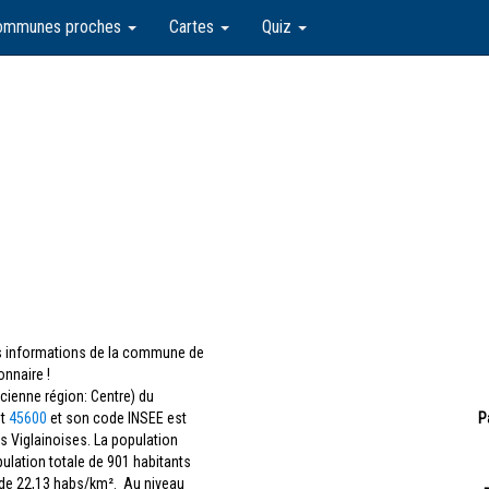
ommunes proches
Cartes
Quiz
les informations de la commune de
onnaire !
cienne région: Centre) du
st
45600
et son code INSEE est
P
les Viglainoises. La population
pulation totale de 901 habitants
 de 22,13 habs/km². Au niveau