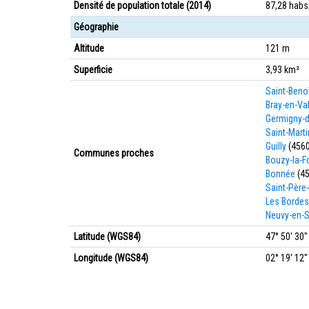
Densité de population totale (2014)
87,28 hab
Géographie
Altitude
121 m
Superficie
3,93 km²
Saint-Benoî
Bray-en-Va
Germigny-
Saint-Mart
Guilly
(4560
Communes proches
Bouzy-la-F
Bonnée
(45
Saint-Père-
Les Bordes
Neuvy-en-S
Latitude (WGS84)
47° 50' 30'
Longitude (WGS84)
02° 19' 12''