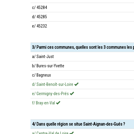
c/ 45284
d/ 45285
e/ 45232
3/ Parmi ces communes, quelles sont les 3 communes les p
a/ Saint-Just
b/ Bures-sur-Yvette
c/ Bagneux
d/ Saint-Benoît-sur-Loire
e/ Germigny-des-Prés
f/ Bray-en-Val
4/ Dans quelle région se situe Saint-Aignan-des-Gués ?
a/ Centre-Val de Loire