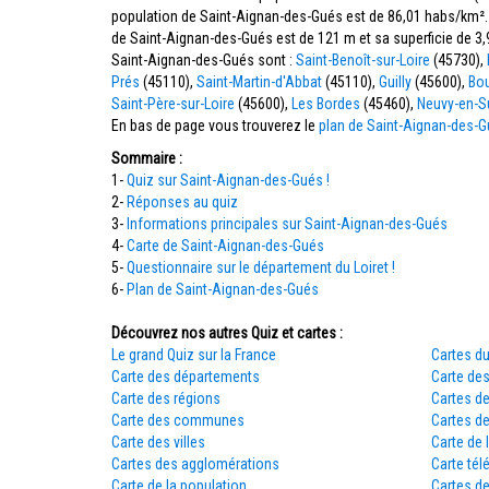
population de Saint-Aignan-des-Gués est de 86,01 habs/km². 
de Saint-Aignan-des-Gués est de 121 m et sa superficie de
Saint-Aignan-des-Gués sont :
Saint-Benoît-sur-Loire
(45730),
Prés
(45110),
Saint-Martin-d'Abbat
(45110),
Guilly
(45600),
Bou
Saint-Père-sur-Loire
(45600),
Les Bordes
(45460),
Neuvy-en-Su
En bas de page vous trouverez le
plan de Saint-Aignan-des-
Sommaire :
1-
Quiz sur Saint-Aignan-des-Gués !
2-
Réponses au quiz
3-
Informations principales sur Saint-Aignan-des-Gués
4-
Carte de Saint-Aignan-des-Gués
5-
Questionnaire sur le département du Loiret !
6-
Plan de Saint-Aignan-des-Gués
Découvrez nos autres Quiz et cartes :
Le grand Quiz sur la France
Cartes du
Carte des départements
Carte des
Carte des régions
Cartes d
Carte des communes
Cartes d
Carte des villes
Carte de 
Cartes des agglomérations
Carte tél
Carte de la population
Cartes d