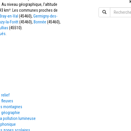
Au niveau géographique, l'altitude
 3,93 km². Les communes proches de
Bray-en-Val
(45460),
Germigny-des-
zy-la-Forêt
(45460),
Bonnée
(45460),
llias
(45510).
Gués
.
 relief
 fleuves
es montagnes
e géographie
la pollution lumineuse
éphonique
es zones scolaires