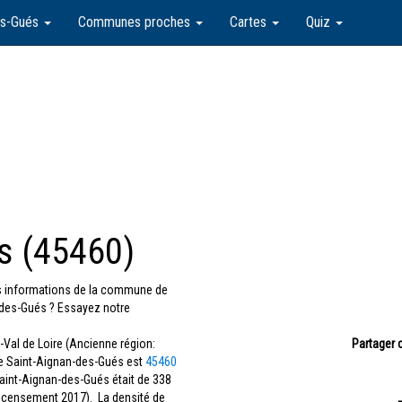
es-Gués
Communes proches
Cartes
Quiz
s (45460)
les informations de la commune de
des-Gués ? Essayez notre
Val de Loire (Ancienne région:
Partager 
de Saint-Aignan-des-Gués est
45460
Saint-Aignan-des-Gués était de 338
recensement 2017). La densité de