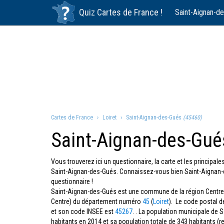
Quiz
Cartes de France
!
Saint-Aignan-d
Cartes de France
Loiret
Saint-Aignan-des-Gués
(45460)
Saint-Aignan-des-Gué
Vous trouverez ici un questionnaire, la carte et les principa
Saint-Aignan-des-Gués. Connaissez-vous bien Saint-Aignan-
questionnaire !
Saint-Aignan-des-Gués est une commune de la région Centre-
Centre) du département numéro
45
(
Loiret
). Le code postal 
et son code INSEE est
45267
. . La population municipale de 
habitants en 2014 et sa population totale de 343 habitants (