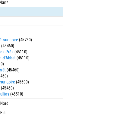
s/km²
t-sur-Loire
(45730)
l
(45460)
des-Prés
(45110)
in-d'Abbat
(45110)
0)
orêt
(45460)
460)
sur-Loire
(45600)
(45460)
ullias
(45510)
' Nord
 Est