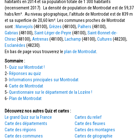
habitants en 2014 et sa population totale de 1 300 habitants
(recensement 2017). La densité de population de Montrodat est de 59,37
habs/km². Au niveau géographique, l'altitude de Montrodat est de 839 m
et sa superficie de 20,60 km². Les communes proches de Montrodat
sont :
Marvejols
(48100),
Grèzes
(48100),
Palhers
(48100),
Gabrias
(48100),
Saint-Léger-de-Peyre
(48100),
Saint-Bonnet-de-
Chirac
(48100),
Antrenas
(48100),
Lachamp
(48100),
Cultures
(48230),
Esclanèdes
(48230).
En bas de page vous trouverez le
plan de Montrodat
.
Sommaire :
1-
Quiz sur Montrodat !
2-
Réponses au quiz
3-
Informations principales sur Montrodat
4-
Carte de Montrodat
5-
Questionnaire sur le département de la Lozère !
6-
Plan de Montrodat
Découvrez nos autres Quiz et cartes :
Le grand Quiz sur la France
Cartes du relief
Carte des départements
Carte des fleuves
Carte des régions
Cartes des montagnes
Carte des communes
Cartes de géographie