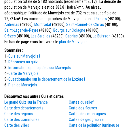
population totale de 5 183 habitants (recensement 2017). La densité de
population de Marvejols est de 383,81 habs/km². Au niveau
géographique, l'altitude de Marvejols est de 732 m et sa superficie de
12,72 km². Les communes proches de Marvejols sont :
Palhers
(48100),
Antrenas
(48100),
Montrodat
(48100),
Saint-Bonnet-de-Chirac
(48100),
Saint-Léger-de-Peyre
(48100),
Bourgs sur Colagne
(48100),
Grèzes
(48100),
Les Salelles
(48230),
Gabrias
(48100),
Le Buisson
(48100).
En bas de page vous trouverez le
plan de Marvejols
.
Sommaire :
1-
Quiz sur Marvejols !
2-
Réponses au quiz
3-
Informations principales sur Marvejols
4-
Carte de Marvejols
5-
Questionnaire sur le département de la Lozère !
6-
Plan de Marvejols
Découvrez nos autres Quiz et cartes :
Le grand Quiz sur la France
Cartes du relief
Carte des départements
Carte des fleuves
Carte des régions
Cartes des montagnes
Carte des communes
Cartes de géographie
Carte des villes
Carte de la pollution lumineuse