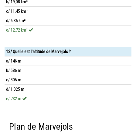
b/ 19,08 km²
c/ 11,45 km²
d/ 6,36 km²
e/ 12,72 km²
13/ Quelle est l'altitude de Marvejols ?
a/ 146 m
b/ 586 m
c/ 805 m
d/ 1 025 m
e/ 732 m
Plan de Marvejols