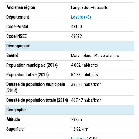
Ancienne région
Languedoc-Roussillon
Département
Lozère (48)
Code Postal
48100
Code INSEE
48092
Démographie
Gentilé
Marvejolais - Marvejolaises
Population municipale (2014)
4 882 habitants
Population totale (2014)
5 183 habitants
Densité de population municipale
383,81 habs/km²
(2014)
Densité de population totale (2014)
407,47 habs/km²
Géographie
Altitude
732 m
Superficie
12,72 km²
Palhers
(48100)