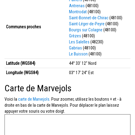
Antrenas
(48100)
Montrodat
(48100)
Saint-Bonnet-de-Chirac
(48100)
Saint-Léger-de-Peyre
(48100)
Communes proches
Bourgs sur Colagne
(48100)
Grèzes
(48100)
Les Salelles
(48230)
Gabrias
(48100)
Le Buisson
(48100)
Latitude (WGS84)
44° 33' 12'' Nord
Longitude (WGS84)
03° 17' 24'' Est
Carte de Marvejols
Voici la
carte de Marvejols
. Pour zoomer, utilisez les boutons + et - à
droite en bas de la carte de Marvejols. Pour déplacer le plan laissez
appuyer votre souris ou votre doigt.