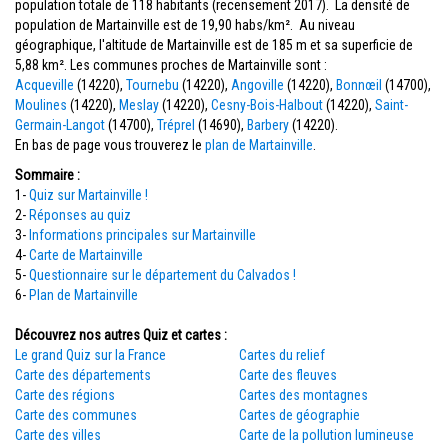
population totale de 118 habitants (recensement 2017). La densité de
population de Martainville est de 19,90 habs/km². Au niveau
géographique, l'altitude de Martainville est de 185 m et sa superficie de
5,88 km². Les communes proches de Martainville sont :
Acqueville
(14220),
Tournebu
(14220),
Angoville
(14220),
Bonnœil
(14700),
Moulines
(14220),
Meslay
(14220),
Cesny-Bois-Halbout
(14220),
Saint-
Germain-Langot
(14700),
Tréprel
(14690),
Barbery
(14220).
En bas de page vous trouverez le
plan de Martainville
.
Sommaire :
1-
Quiz sur Martainville !
2-
Réponses au quiz
3-
Informations principales sur Martainville
4-
Carte de Martainville
5-
Questionnaire sur le département du Calvados !
6-
Plan de Martainville
Découvrez nos autres Quiz et cartes :
Le grand Quiz sur la France
Cartes du relief
Carte des départements
Carte des fleuves
Carte des régions
Cartes des montagnes
Carte des communes
Cartes de géographie
Carte des villes
Carte de la pollution lumineuse