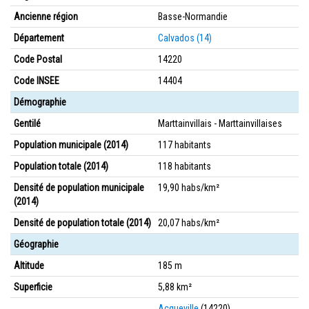
Ancienne région
Basse-Normandie
Département
Calvados (14)
Code Postal
14220
Code INSEE
14404
Démographie
Gentilé
Marttainvillais - Marttainvillaises
Population municipale (2014)
117 habitants
Population totale (2014)
118 habitants
Densité de population municipale
19,90 habs/km²
(2014)
Densité de population totale (2014)
20,07 habs/km²
Géographie
Altitude
185 m
Superficie
5,88 km²
Acqueville
(14220)