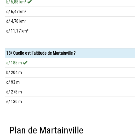
b/ 5,88 km²
c/ 6,47 km²
d/ 4,70 km²
e/ 11,17 km²
13/ Quelle est l'altitude de Martainville ?
a/ 185 m
b/ 204 m
c/ 93 m
d/ 278 m
e/ 130 m
Plan de Martainville