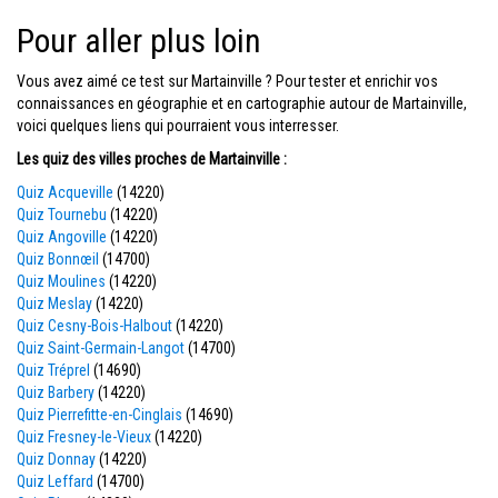
Pour aller plus loin
Vous avez aimé ce test sur Martainville ? Pour tester et enrichir vos
connaissances en géographie et en cartographie autour de Martainville,
voici quelques liens qui pourraient vous interresser.
Les quiz des villes proches de Martainville :
Quiz Acqueville
(14220)
Quiz Tournebu
(14220)
Quiz Angoville
(14220)
Quiz Bonnœil
(14700)
Quiz Moulines
(14220)
Quiz Meslay
(14220)
Quiz Cesny-Bois-Halbout
(14220)
Quiz Saint-Germain-Langot
(14700)
Quiz Tréprel
(14690)
Quiz Barbery
(14220)
Quiz Pierrefitte-en-Cinglais
(14690)
Quiz Fresney-le-Vieux
(14220)
Quiz Donnay
(14220)
Quiz Leffard
(14700)