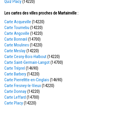
Quiz Placy
(14220)
Les cartes des villes proches de Martainville :
Carte Acqueville
(14220)
Carte Tournebu
(14220)
Carte Angoville
(14220)
Carte Bonnœil
(14700)
Carte Moulines
(14220)
Carte Meslay
(14220)
Carte Cesny-Bois-Halbout
(14220)
Carte Saint-Germain-Langot
(14700)
Carte Tréprel
(14690)
Carte Barbery
(14220)
Carte Pierrefitte-en-Cinglais
(14690)
Carte Fresney-le-Vieux
(14220)
Carte Donnay
(14220)
Carte Leffard
(14700)
Carte Placy
(14220)