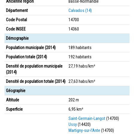
Ancienne région
Basse-Normandie
Département
Calvados (14)
Code Postal
14700
Code INSEE
14360
Démographie
Population municipale (2014)
189 habitants
Population totale (2014)
192 habitants
Densité de population municipale
27,19 habs/km²
(2014)
Densité de population totale (2014)
27,63 habs/km²
Géographie
Altitude
202 m
Superficie
6,95 km²
Saint-Germain-Langot
(14700)
Ussy
(14420)
Martigny-sur-l'Ante
(14700)