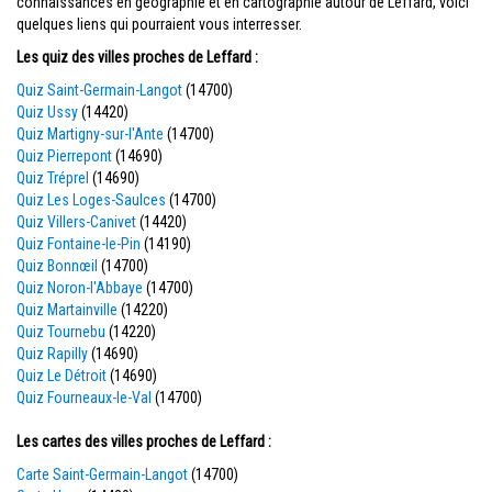
connaissances en géographie et en cartographie autour de Leffard, voici
quelques liens qui pourraient vous interresser.
Les quiz des villes proches de Leffard :
Quiz Saint-Germain-Langot
(14700)
Quiz Ussy
(14420)
Quiz Martigny-sur-l'Ante
(14700)
Quiz Pierrepont
(14690)
Quiz Tréprel
(14690)
Quiz Les Loges-Saulces
(14700)
Quiz Villers-Canivet
(14420)
Quiz Fontaine-le-Pin
(14190)
Quiz Bonnœil
(14700)
Quiz Noron-l'Abbaye
(14700)
Quiz Martainville
(14220)
Quiz Tournebu
(14220)
Quiz Rapilly
(14690)
Quiz Le Détroit
(14690)
Quiz Fourneaux-le-Val
(14700)
Les cartes des villes proches de Leffard :
Carte Saint-Germain-Langot
(14700)