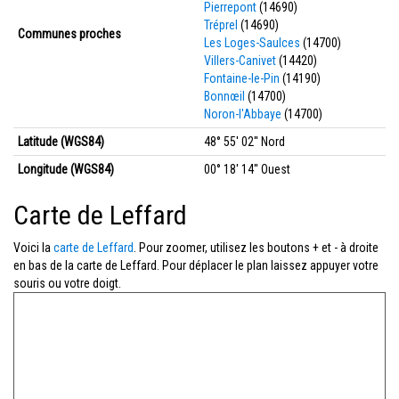
Pierrepont
(14690)
Tréprel
(14690)
Communes proches
Les Loges-Saulces
(14700)
Villers-Canivet
(14420)
Fontaine-le-Pin
(14190)
Bonnœil
(14700)
Noron-l'Abbaye
(14700)
Latitude (WGS84)
48° 55' 02'' Nord
Longitude (WGS84)
00° 18' 14'' Ouest
Carte de Leffard
Voici la
carte de Leffard
. Pour zoomer, utilisez les boutons + et - à droite
en bas de la carte de Leffard. Pour déplacer le plan laissez appuyer votre
souris ou votre doigt.