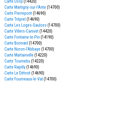
Carte Ussy
(14420)
Carte Martigny-sur-l'Ante
(14700)
Carte Pierrepont
(14690)
Carte Tréprel
(14690)
Carte Les Loges-Saulces
(14700)
Carte Villers-Canivet
(14420)
Carte Fontaine-le-Pin
(14190)
Carte Bonnœil
(14700)
Carte Noron-l'Abbaye
(14700)
Carte Martainville
(14220)
Carte Tournebu
(14220)
Carte Rapilly
(14690)
Carte Le Détroit
(14690)
Carte Fourneaux-le-Val
(14700)