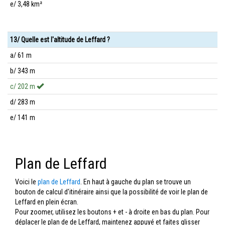
e/ 3,48 km²
13/ Quelle est l'altitude de Leffard ?
a/ 61 m
b/ 343 m
c/ 202 m
d/ 283 m
e/ 141 m
Plan de Leffard
Voici le
plan de Leffard
. En haut à gauche du plan se trouve un
bouton de calcul d'itinéraire ainsi que la possibilité de voir le plan de
Leffard en plein écran.
Pour zoomer, utilisez les boutons + et - à droite en bas du plan. Pour
déplacer le plan de de Leffard, maintenez appuyé et faites glisser