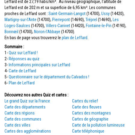
Leffard est de 27,19 habs/km². Au niveau géographique, l'altitude de
Leffard est de 202 m et sa superficie de 6,95 km². Les communes
proches de Leffard sont :
Saint-Germain-Langot
(14700),
Ussy
(14420),
Martigny-sur-l'Ante
(14700),
Pierrepont
(14690),
Tréprel
(14690),
Les
Loges-Saulces
(14700),
Villers-Canivet
(14420),
Fontaine-le-Pin
(14190),
Bonnœil
(14700),
Noron-l'Abbaye
(14700).
En bas de page vous trouverez le
plan de Leffard
.
Sommaire :
1-
Quiz sur Leffard !
2-
Réponses au quiz
3-
Informations principales sur Leffard
4-
Carte de Leffard
5-
Questionnaire sur le département du Calvados !
6-
Plan de Leffard
Découvrez nos autres Quiz et cartes :
Le grand Quiz sur la France
Cartes du relief
Carte des départements
Carte des fleuves
Carte des régions
Cartes des montagnes
Carte des communes
Cartes de géographie
Carte des villes
Carte de la pollution lumineuse
Cartes des agglomérations
Carte téléphonique