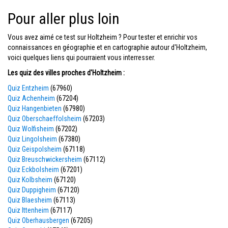
Pour aller plus loin
Vous avez aimé ce test sur Holtzheim ? Pour tester et enrichir vos
connaissances en géographie et en cartographie autour d'Holtzheim,
voici quelques liens qui pourraient vous interresser.
Les quiz des villes proches d'Holtzheim :
Quiz Entzheim
(67960)
Quiz Achenheim
(67204)
Quiz Hangenbieten
(67980)
Quiz Oberschaeffolsheim
(67203)
Quiz Wolfisheim
(67202)
Quiz Lingolsheim
(67380)
Quiz Geispolsheim
(67118)
Quiz Breuschwickersheim
(67112)
Quiz Eckbolsheim
(67201)
Quiz Kolbsheim
(67120)
Quiz Duppigheim
(67120)
Quiz Blaesheim
(67113)
Quiz Ittenheim
(67117)
Quiz Oberhausbergen
(67205)