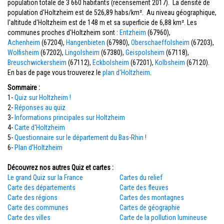
population totale de 3 660 habitants (recensement 2017). La densité de
population d'Holtzheim est de 526,89 habs/km². Au niveau géographique,
l'altitude d'Holtzheim est de 148 m et sa superficie de 6,88 km². Les
communes proches d'Holtzheim sont :
Entzheim
(67960),
Achenheim
(67204),
Hangenbieten
(67980),
Oberschaeffolsheim
(67203),
Wolfisheim
(67202),
Lingolsheim
(67380),
Geispolsheim
(67118),
Breuschwickersheim
(67112),
Eckbolsheim
(67201),
Kolbsheim
(67120).
En bas de page vous trouverez le
plan d'Holtzheim
.
Sommaire :
1-
Quiz sur Holtzheim !
2-
Réponses au quiz
3-
Informations principales sur Holtzheim
4-
Carte d'Holtzheim
5-
Questionnaire sur le département du Bas-Rhin !
6-
Plan d'Holtzheim
Découvrez nos autres Quiz et cartes :
Le grand Quiz sur la France
Cartes du relief
Carte des départements
Carte des fleuves
Carte des régions
Cartes des montagnes
Carte des communes
Cartes de géographie
Carte des villes
Carte de la pollution lumineuse