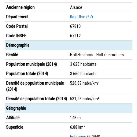
Ancienne région
Alsace
Département
Bas-Rhin (67)
Code Postal
67810
Code INSEE
67212
Démographie
Gentilé
Holtzheimois - Holtzheimoises
Population municipale (2014)
3 625 habitants
Population totale (2014)
3 660 habitants
Densité de population municipale
526,89 habs/km²
(2014)
Densité de population totale (2014)
531,98 habs/km²
Géographie
Altitude
148 m
Superficie
6,88 km²
Entzheim
(67960)