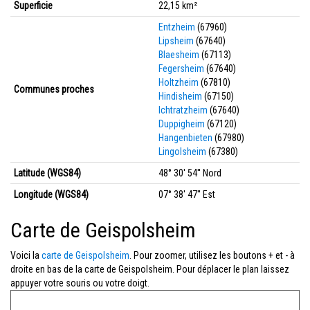
Superficie
22,15 km²
Entzheim
(67960)
Lipsheim
(67640)
Blaesheim
(67113)
Fegersheim
(67640)
Holtzheim
(67810)
Communes proches
Hindisheim
(67150)
Ichtratzheim
(67640)
Duppigheim
(67120)
Hangenbieten
(67980)
Lingolsheim
(67380)
Latitude (WGS84)
48° 30' 54'' Nord
Longitude (WGS84)
07° 38' 47'' Est
Carte de Geispolsheim
Voici la
carte de Geispolsheim
. Pour zoomer, utilisez les boutons + et - à
droite en bas de la carte de Geispolsheim. Pour déplacer le plan laissez
appuyer votre souris ou votre doigt.