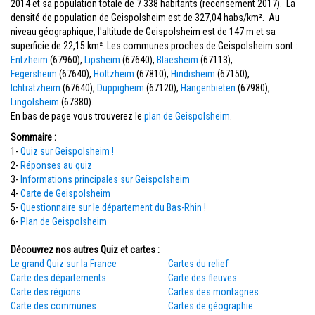
2014 et sa population totale de 7 338 habitants (recensement 2017). La
densité de population de Geispolsheim est de 327,04 habs/km². Au
niveau géographique, l'altitude de Geispolsheim est de 147 m et sa
superficie de 22,15 km². Les communes proches de Geispolsheim sont :
Entzheim
(67960),
Lipsheim
(67640),
Blaesheim
(67113),
Fegersheim
(67640),
Holtzheim
(67810),
Hindisheim
(67150),
Ichtratzheim
(67640),
Duppigheim
(67120),
Hangenbieten
(67980),
Lingolsheim
(67380).
En bas de page vous trouverez le
plan de Geispolsheim
.
Sommaire :
1-
Quiz sur Geispolsheim !
2-
Réponses au quiz
3-
Informations principales sur Geispolsheim
4-
Carte de Geispolsheim
5-
Questionnaire sur le département du Bas-Rhin !
6-
Plan de Geispolsheim
Découvrez nos autres Quiz et cartes :
Le grand Quiz sur la France
Cartes du relief
Carte des départements
Carte des fleuves
Carte des régions
Cartes des montagnes
Carte des communes
Cartes de géographie