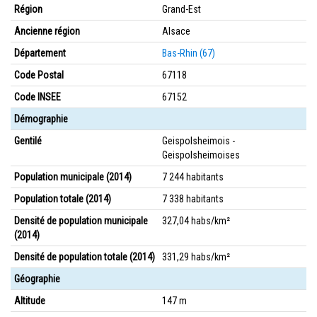
Région
Grand-Est
Ancienne région
Alsace
Département
Bas-Rhin (67)
Code Postal
67118
Code INSEE
67152
Démographie
Gentilé
Geispolsheimois -
Geispolsheimoises
Population municipale (2014)
7 244 habitants
Population totale (2014)
7 338 habitants
Densité de population municipale
327,04 habs/km²
(2014)
Densité de population totale (2014)
331,29 habs/km²
Géographie
Altitude
147 m