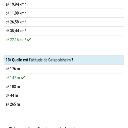
a/ 19,94 km²
b/ 11,08 km²
c/ 26,58 km²
d/ 35,44 km²
e/ 22,15 km²
13/ Quelle est l'altitude de Geispolsheim ?
a/ 176 m
b/ 147 m
c/ 103 m
d/ 44 m
e/ 265 m