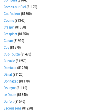
Combefa
(81640)
Cordes-sur-Ciel
(81170)
Coufouleux
(81800)
Courris
(81340)
Crespin
(81350)
Crespinet
(81350)
Cunac
(81990)
Cuq
(81570)
Cuq-Toulza
(81470)
Curvalle
(81250)
Damiatte
(81220)
Dénat
(81120)
Donnazac
(81170)
Dourgne
(81110)
Le Dourn
(81340)
Durfort
(81540)
Escoussens
(81290)