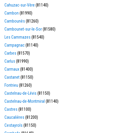
Cahuzac-sur-Vère
(81140)
Cambon
(81990)
Cambounès
(81260)
Cambounet-sur-le-Sor
(81580)
Les Cammazes
(81540)
Campagnac
(81140)
Carbes
(81570)
Carlus
(81990)
Carmaux
(81400)
Castanet
(81150)
Fontrieu
(81260)
Castelnau-de-Lévis
(81150)
Castelnau-de-Montmiral
(81140)
Castres
(81100)
Caucalières
(81200)
Cestayrols
(81150)