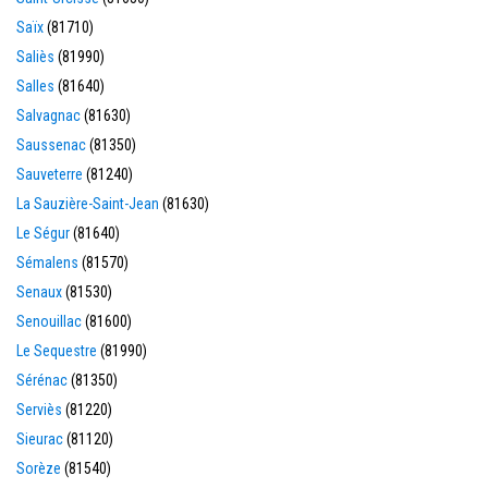
Saïx
(81710)
Saliès
(81990)
Salles
(81640)
Salvagnac
(81630)
Saussenac
(81350)
Sauveterre
(81240)
La Sauzière-Saint-Jean
(81630)
Le Ségur
(81640)
Sémalens
(81570)
Senaux
(81530)
Senouillac
(81600)
Le Sequestre
(81990)
Sérénac
(81350)
Serviès
(81220)
Sieurac
(81120)
Sorèze
(81540)