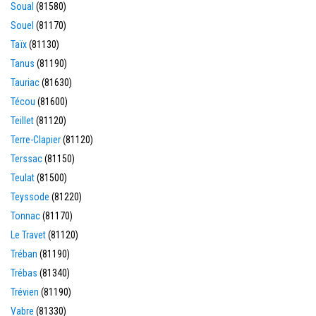
Soual
(81580)
Souel
(81170)
Taïx
(81130)
Tanus
(81190)
Tauriac
(81630)
Técou
(81600)
Teillet
(81120)
Terre-Clapier
(81120)
Terssac
(81150)
Teulat
(81500)
Teyssode
(81220)
Tonnac
(81170)
Le Travet
(81120)
Tréban
(81190)
Trébas
(81340)
Trévien
(81190)
Vabre
(81330)