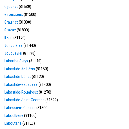
Gijounet
(81530)
Giroussens
(81500)
Graulhet
(81300)
Grazac
(81800)
Itzac
(81170)
Jonquières
(81440)
Jouqueviel
(81190)
Labarthe-Bleys
(81170)
Labastide-de-Lévis
(81150)
Labastide-Dénat
(81120)
Labastide-Gabausse
(81400)
Labastide-Rouairoux
(81270)
Labastide-Saint-Georges
(81500)
Labessière-Candeil
(81300)
Laboulbène
(81100)
Laboutarie
(81120)