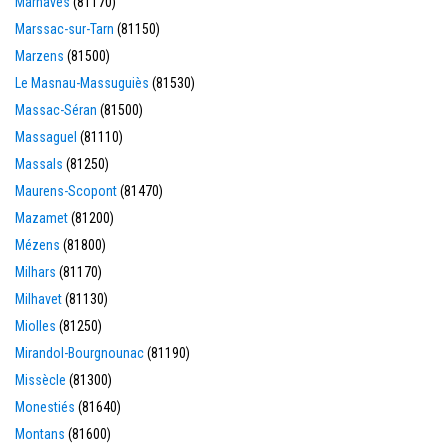
Marnaves
(81170)
Marssac-sur-Tarn
(81150)
Marzens
(81500)
Le Masnau-Massuguiès
(81530)
Massac-Séran
(81500)
Massaguel
(81110)
Massals
(81250)
Maurens-Scopont
(81470)
Mazamet
(81200)
Mézens
(81800)
Milhars
(81170)
Milhavet
(81130)
Miolles
(81250)
Mirandol-Bourgnounac
(81190)
Missècle
(81300)
Monestiés
(81640)
Montans
(81600)