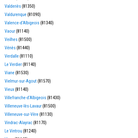
Valderiès
(81350)
Valdurenque
(81090)
Valence-d'Albigeois
(81340)
Vaour
(81140)
Veilhes
(81500)
Vénès
(81440)
Verdalle
(81110)
Le Verdier
(81140)
Viane
(81530)
Vielmur-sur-Agout
(81570)
Vieux
(81140)
Villefranche-d'Albigeois
(81430)
Villeneuve-lès-Lavaur
(81500)
Villeneuve-sur-Vère
(81130)
Vindrac-Alayrac
(81170)
Le Vintrou
(81240)