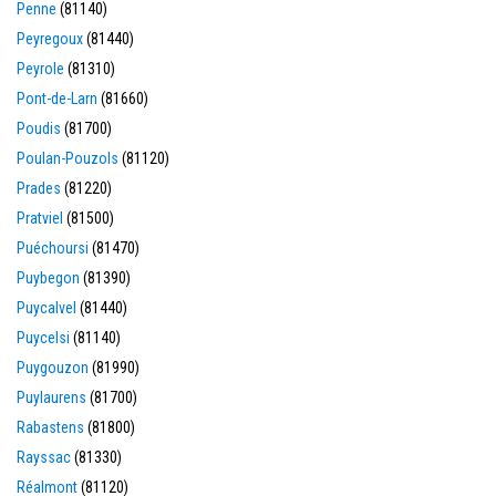
Penne
(81140)
Peyregoux
(81440)
Peyrole
(81310)
Pont-de-Larn
(81660)
Poudis
(81700)
Poulan-Pouzols
(81120)
Prades
(81220)
Pratviel
(81500)
Puéchoursi
(81470)
Puybegon
(81390)
Puycalvel
(81440)
Puycelsi
(81140)
Puygouzon
(81990)
Puylaurens
(81700)
Rabastens
(81800)
Rayssac
(81330)
Réalmont
(81120)