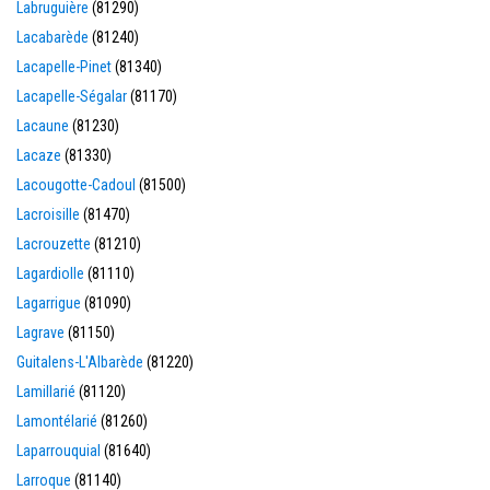
Labruguière
(81290)
Lacabarède
(81240)
Lacapelle-Pinet
(81340)
Lacapelle-Ségalar
(81170)
Lacaune
(81230)
Lacaze
(81330)
Lacougotte-Cadoul
(81500)
Lacroisille
(81470)
Lacrouzette
(81210)
Lagardiolle
(81110)
Lagarrigue
(81090)
Lagrave
(81150)
Guitalens-L'Albarède
(81220)
Lamillarié
(81120)
Lamontélarié
(81260)
Laparrouquial
(81640)
Larroque
(81140)