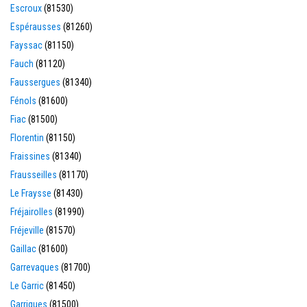
Escroux
(81530)
Espérausses
(81260)
Fayssac
(81150)
Fauch
(81120)
Faussergues
(81340)
Fénols
(81600)
Fiac
(81500)
Florentin
(81150)
Fraissines
(81340)
Frausseilles
(81170)
Le Fraysse
(81430)
Fréjairolles
(81990)
Fréjeville
(81570)
Gaillac
(81600)
Garrevaques
(81700)
Le Garric
(81450)
Garrigues
(81500)