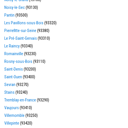
Noisy-le-Sec
(93130)
Pantin
(93500)
Les Pavillons-sous-Bois
(93320)
Pierrefitte-sur-Seine
(93380)
Le Pré-Saint-Gervais
(93310)
Le Raincy
(93340)
Romainville
(93230)
Rosny-sous-Bois
(93110)
Saint-Denis
(93200)
Saint-Ouen
(93400)
Sevran
(93270)
Stains
(93240)
Tremblay-en-France
(93290)
Vaujours
(93410)
Villemomble
(93250)
Villepinte
(93420)