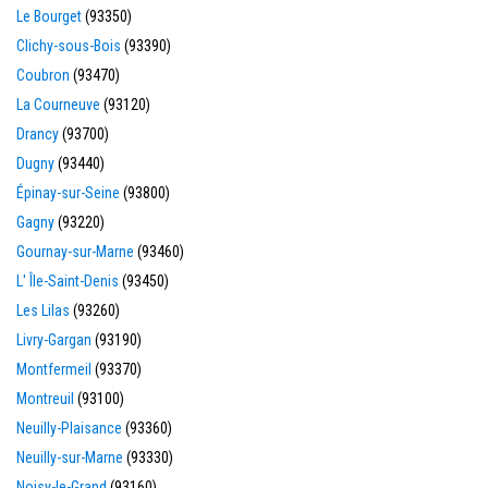
Le Bourget
(93350)
Clichy-sous-Bois
(93390)
Coubron
(93470)
La Courneuve
(93120)
Drancy
(93700)
Dugny
(93440)
Épinay-sur-Seine
(93800)
Gagny
(93220)
Gournay-sur-Marne
(93460)
L' Île-Saint-Denis
(93450)
Les Lilas
(93260)
Livry-Gargan
(93190)
Montfermeil
(93370)
Montreuil
(93100)
Neuilly-Plaisance
(93360)
Neuilly-sur-Marne
(93330)
Noisy-le-Grand
(93160)