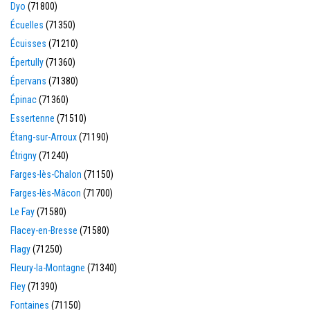
Dyo
(71800)
Écuelles
(71350)
Écuisses
(71210)
Épertully
(71360)
Épervans
(71380)
Épinac
(71360)
Essertenne
(71510)
Étang-sur-Arroux
(71190)
Étrigny
(71240)
Farges-lès-Chalon
(71150)
Farges-lès-Mâcon
(71700)
Le Fay
(71580)
Flacey-en-Bresse
(71580)
Flagy
(71250)
Fleury-la-Montagne
(71340)
Fley
(71390)
Fontaines
(71150)