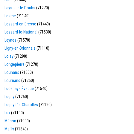
Lays-sur-le-Doubs
(71270)
Lesme
(71140)
Lessard-en-Bresse
(71440)
Lessard-le-National
(71530)
Leynes
(71570)
Ligny-en-Brionnais
(71110)
Loisy
(71290)
Longepierre
(71270)
Louhans
(71500)
Lournand
(71250)
Lucenay-l'Évêque
(71540)
Lugny
(71260)
Lugny-lès-Charolles
(71120)
Lux
(71100)
Mâcon
(71000)
Mailly
(71340)