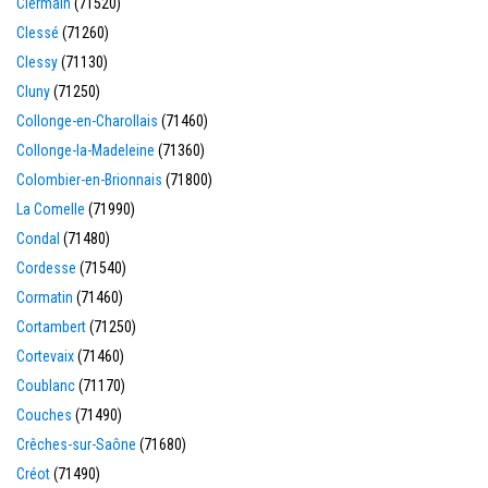
Clermain
(71520)
Clessé
(71260)
Clessy
(71130)
Cluny
(71250)
Collonge-en-Charollais
(71460)
Collonge-la-Madeleine
(71360)
Colombier-en-Brionnais
(71800)
La Comelle
(71990)
Condal
(71480)
Cordesse
(71540)
Cormatin
(71460)
Cortambert
(71250)
Cortevaix
(71460)
Coublanc
(71170)
Couches
(71490)
Crêches-sur-Saône
(71680)
Créot
(71490)