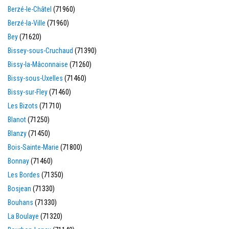
Berzé-le-Châtel
(71960)
Berzé-la-Ville
(71960)
Bey
(71620)
Bissey-sous-Cruchaud
(71390)
Bissy-la-Mâconnaise
(71260)
Bissy-sous-Uxelles
(71460)
Bissy-sur-Fley
(71460)
Les Bizots
(71710)
Blanot
(71250)
Blanzy
(71450)
Bois-Sainte-Marie
(71800)
Bonnay
(71460)
Les Bordes
(71350)
Bosjean
(71330)
Bouhans
(71330)
La Boulaye
(71320)