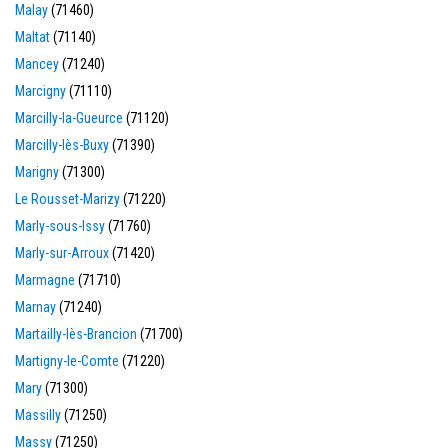
Malay
(71460)
Maltat
(71140)
Mancey
(71240)
Marcigny
(71110)
Marcilly-la-Gueurce
(71120)
Marcilly-lès-Buxy
(71390)
Marigny
(71300)
Le Rousset-Marizy
(71220)
Marly-sous-Issy
(71760)
Marly-sur-Arroux
(71420)
Marmagne
(71710)
Marnay
(71240)
Martailly-lès-Brancion
(71700)
Martigny-le-Comte
(71220)
Mary
(71300)
Massilly
(71250)
Massy
(71250)