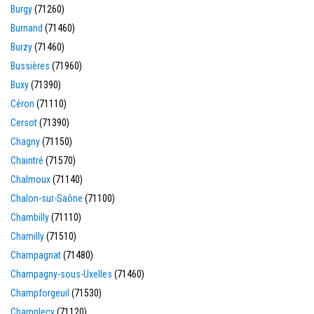
Burgy
(71260)
Burnand
(71460)
Burzy
(71460)
Bussières
(71960)
Buxy
(71390)
Céron
(71110)
Cersot
(71390)
Chagny
(71150)
Chaintré
(71570)
Chalmoux
(71140)
Chalon-sur-Saône
(71100)
Chambilly
(71110)
Chamilly
(71510)
Champagnat
(71480)
Champagny-sous-Uxelles
(71460)
Champforgeuil
(71530)
Champlecy
(71120)