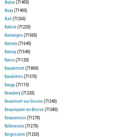
Autun
(71400)
Auxy
(71400)
Azé
(71260)
Ballore
(71220)
Bantanges
(71500)
Barizey
(71640)
Barnay
(71540)
Baron
(71120)
Baudemont
(71800)
Baudrières
(71370)
Baugy
(71110)
Beaubery
(71220)
Beaumont-sur-Grosne
(71240)
Beaurepaire-en-Bresse
(71580)
Beauvernois
(71270)
Bellevesvre
(71270)
Bergesserin
(71250)