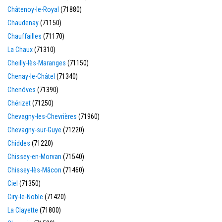
Châtenoy-le-Royal
(71880)
Chaudenay
(71150)
Chauffailles
(71170)
La Chaux
(71310)
Cheilly-lès-Maranges
(71150)
Chenay-le-Châtel
(71340)
Chenôves
(71390)
Chérizet
(71250)
Chevagny-les-Chevrières
(71960)
Chevagny-sur-Guye
(71220)
Chiddes
(71220)
Chissey-en-Morvan
(71540)
Chissey-lès-Mâcon
(71460)
Ciel
(71350)
Ciry-le-Noble
(71420)
La Clayette
(71800)