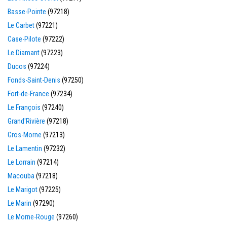
Basse-Pointe
(97218)
Le Carbet
(97221)
Case-Pilote
(97222)
Le Diamant
(97223)
Ducos
(97224)
Fonds-Saint-Denis
(97250)
Fort-de-France
(97234)
Le François
(97240)
Grand'Rivière
(97218)
Gros-Morne
(97213)
Le Lamentin
(97232)
Le Lorrain
(97214)
Macouba
(97218)
Le Marigot
(97225)
Le Marin
(97290)
Le Morne-Rouge
(97260)