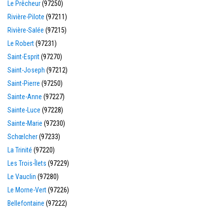
Le Prêcheur
(97250)
Rivière-Pilote
(97211)
Rivière-Salée
(97215)
Le Robert
(97231)
Saint-Esprit
(97270)
Saint-Joseph
(97212)
Saint-Pierre
(97250)
Sainte-Anne
(97227)
Sainte-Luce
(97228)
Sainte-Marie
(97230)
Schœlcher
(97233)
La Trinité
(97220)
Les Trois-Îlets
(97229)
Le Vauclin
(97280)
Le Morne-Vert
(97226)
Bellefontaine
(97222)