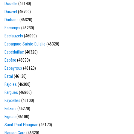
Douelle
(46140)
Duravel
(46700)
Durbans
(46320)
Escamps
(46230)
Esclauzels
(46090)
Espagnac-Sainte-Eulalie
(46320)
Espédaillac
(46320)
Espère
(46090)
Espeyroux
(46120)
Estal
(46130)
Fajoles
(46300)
Fargues
(46800)
Faycelles
(46100)
Felzins
(46270)
Figeac
(46100)
Saint-Paul-Flaugnac
(46170)
Flaujac-Gare
(46320)