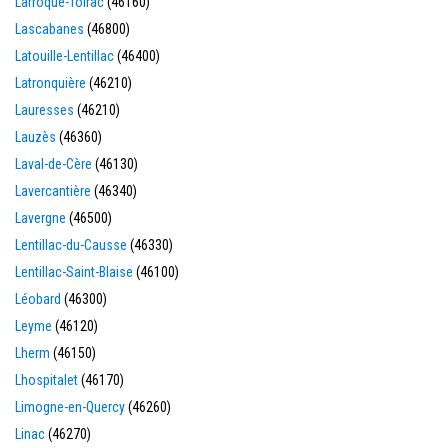
Larroque-Toirac
(46160)
Lascabanes
(46800)
Latouille-Lentillac
(46400)
Latronquière
(46210)
Lauresses
(46210)
Lauzès
(46360)
Laval-de-Cère
(46130)
Lavercantière
(46340)
Lavergne
(46500)
Lentillac-du-Causse
(46330)
Lentillac-Saint-Blaise
(46100)
Léobard
(46300)
Leyme
(46120)
Lherm
(46150)
Lhospitalet
(46170)
Limogne-en-Quercy
(46260)
Linac
(46270)