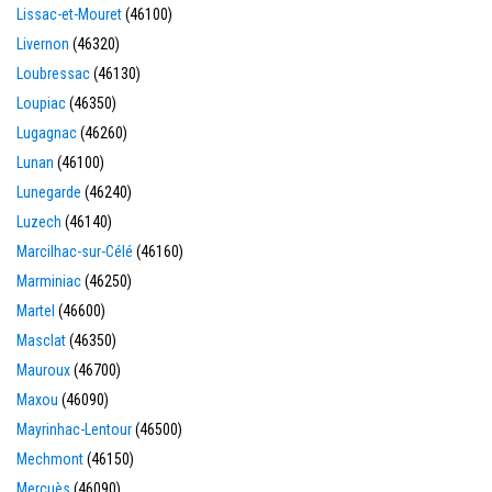
Lissac-et-Mouret
(46100)
Livernon
(46320)
Loubressac
(46130)
Loupiac
(46350)
Lugagnac
(46260)
Lunan
(46100)
Lunegarde
(46240)
Luzech
(46140)
Marcilhac-sur-Célé
(46160)
Marminiac
(46250)
Martel
(46600)
Masclat
(46350)
Mauroux
(46700)
Maxou
(46090)
Mayrinhac-Lentour
(46500)
Mechmont
(46150)
Mercuès
(46090)