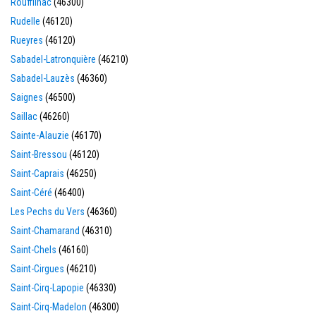
Rouffilhac
(46300)
Rudelle
(46120)
Rueyres
(46120)
Sabadel-Latronquière
(46210)
Sabadel-Lauzès
(46360)
Saignes
(46500)
Saillac
(46260)
Sainte-Alauzie
(46170)
Saint-Bressou
(46120)
Saint-Caprais
(46250)
Saint-Céré
(46400)
Les Pechs du Vers
(46360)
Saint-Chamarand
(46310)
Saint-Chels
(46160)
Saint-Cirgues
(46210)
Saint-Cirq-Lapopie
(46330)
Saint-Cirq-Madelon
(46300)