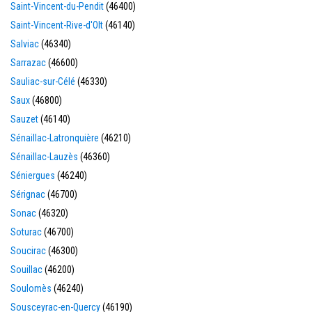
Saint-Vincent-du-Pendit
(46400)
Saint-Vincent-Rive-d'Olt
(46140)
Salviac
(46340)
Sarrazac
(46600)
Sauliac-sur-Célé
(46330)
Saux
(46800)
Sauzet
(46140)
Sénaillac-Latronquière
(46210)
Sénaillac-Lauzès
(46360)
Séniergues
(46240)
Sérignac
(46700)
Sonac
(46320)
Soturac
(46700)
Soucirac
(46300)
Souillac
(46200)
Soulomès
(46240)
Sousceyrac-en-Quercy
(46190)