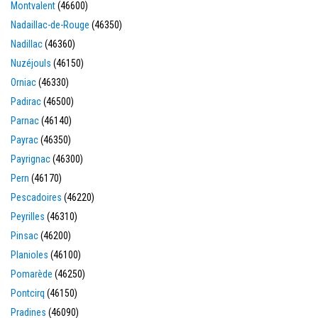
Montvalent
(46600)
Nadaillac-de-Rouge
(46350)
Nadillac
(46360)
Nuzéjouls
(46150)
Orniac
(46330)
Padirac
(46500)
Parnac
(46140)
Payrac
(46350)
Payrignac
(46300)
Pern
(46170)
Pescadoires
(46220)
Peyrilles
(46310)
Pinsac
(46200)
Planioles
(46100)
Pomarède
(46250)
Pontcirq
(46150)
Pradines
(46090)