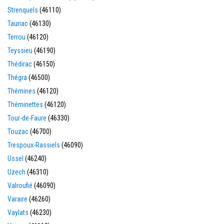
Strenquels
(46110)
Tauriac
(46130)
Terrou
(46120)
Teyssieu
(46190)
Thédirac
(46150)
Thégra
(46500)
Thémines
(46120)
Théminettes
(46120)
Tour-de-Faure
(46330)
Touzac
(46700)
Trespoux-Rassiels
(46090)
Ussel
(46240)
Uzech
(46310)
Valroufié
(46090)
Varaire
(46260)
Vaylats
(46230)