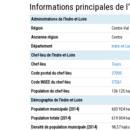
Informations principales de l'
Administrations de l'Indre-et-Loire
Région
Centre-Val 
Ancienne région
Centre
Département
Indre-et-Lo
Chef-lieu de l'Indre-et-Loire
Chef-lieu
Tours
Code postal du chef-lieu
37000
Code INSEE du chef-lieu
37261
Population du chef-lieu
136 125 ha
Démographie de l'Indre-et-Loire
Population municipale (2014)
603 924 ha
Population totale (2014)
619 004 ha
Densité de population municipale (2014)
98,57 hab