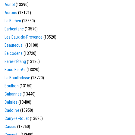
Auriol
(13390)
Aurons
(13121)
La Barben
(13330)
Barbentane
(13570)
Les Baux-de-Provence
(13520)
Beaurecueil
(13100)
Belcodène
(13720)
Berre-l'Étang
(13130)
Bouc-Bel-Air
(13320)
La Bouilladisse
(13720)
Boulbon
(13150)
Cabannes
(13440)
Cabriès
(13480)
Cadolive
(13950)
Carry-le-Rouet
(13620)
Cassis
(13260)
Ceyreste
(13600)