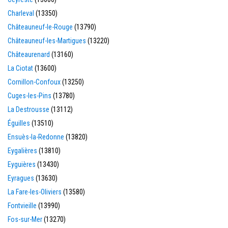
Charleval
(13350)
Châteauneuf-le-Rouge
(13790)
Châteauneuf-les-Martigues
(13220)
Châteaurenard
(13160)
La Ciotat
(13600)
Cornillon-Confoux
(13250)
Cuges-les-Pins
(13780)
La Destrousse
(13112)
Éguilles
(13510)
Ensuès-la-Redonne
(13820)
Eygalières
(13810)
Eyguières
(13430)
Eyragues
(13630)
La Fare-les-Oliviers
(13580)
Fontvieille
(13990)
Fos-sur-Mer
(13270)