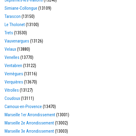
Septèmes-les-Vallons
(13240)
Simiane-Collongue
(13109)
Tarascon
(13150)
Le Tholonet
(13100)
Trets
(13530)
Vauvenargues
(13126)
Velaux
(13880)
Venelles
(13770)
Ventabren
(13122)
Vernègues
(13116)
Verquières
(13670)
Vitrolles
(13127)
Coudoux
(13111)
Carnoux-en-Provence
(13470)
Marseille 1er Arrondissement
(13001)
Marseille 2e Arrondissement
(13002)
Marseille 3e Arrondissement
(13003)