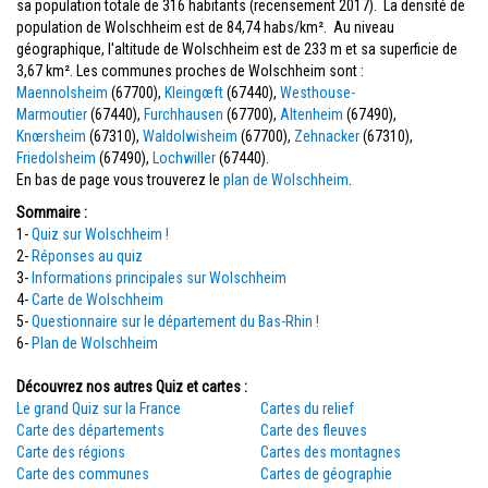
sa population totale de 316 habitants (recensement 2017). La densité de
population de Wolschheim est de 84,74 habs/km². Au niveau
géographique, l'altitude de Wolschheim est de 233 m et sa superficie de
3,67 km². Les communes proches de Wolschheim sont :
Maennolsheim
(67700),
Kleingœft
(67440),
Westhouse-
Marmoutier
(67440),
Furchhausen
(67700),
Altenheim
(67490),
Knœrsheim
(67310),
Waldolwisheim
(67700),
Zehnacker
(67310),
Friedolsheim
(67490),
Lochwiller
(67440).
En bas de page vous trouverez le
plan de Wolschheim
.
Sommaire :
1-
Quiz sur Wolschheim !
2-
Réponses au quiz
3-
Informations principales sur Wolschheim
4-
Carte de Wolschheim
5-
Questionnaire sur le département du Bas-Rhin !
6-
Plan de Wolschheim
Découvrez nos autres Quiz et cartes :
Le grand Quiz sur la France
Cartes du relief
Carte des départements
Carte des fleuves
Carte des régions
Cartes des montagnes
Carte des communes
Cartes de géographie