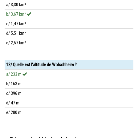
a/ 3,30 km²
b/ 3,67 km²
c/ 1,47 km²
d/ 5,51 km²
e/ 2,57 km²
13/ Quelle est l'altitude de Wolschheim ?
a/ 233 m
b/ 163 m
c/ 396 m
d/ 47 m
e/ 280 m