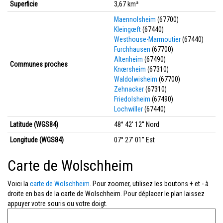
Superficie
3,67 km²
Maennolsheim
(67700)
Kleingœft
(67440)
Westhouse-Marmoutier
(67440)
Furchhausen
(67700)
Altenheim
(67490)
Communes proches
Knœrsheim
(67310)
Waldolwisheim
(67700)
Zehnacker
(67310)
Friedolsheim
(67490)
Lochwiller
(67440)
Latitude (WGS84)
48° 42' 12'' Nord
Longitude (WGS84)
07° 27' 01'' Est
Carte de Wolschheim
Voici la
carte de Wolschheim
. Pour zoomer, utilisez les boutons + et - à
droite en bas de la carte de Wolschheim. Pour déplacer le plan laissez
appuyer votre souris ou votre doigt.