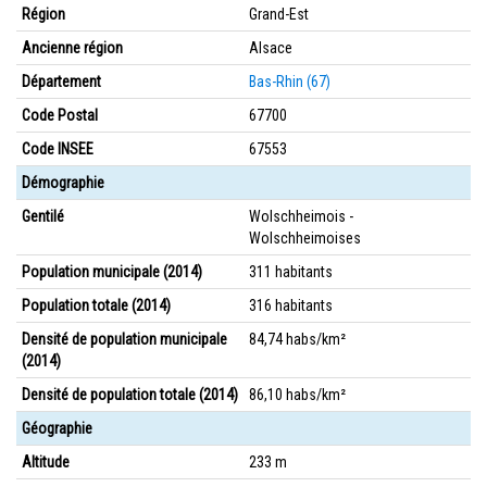
Région
Grand-Est
Ancienne région
Alsace
Département
Bas-Rhin (67)
Code Postal
67700
Code INSEE
67553
Démographie
Gentilé
Wolschheimois -
Wolschheimoises
Population municipale (2014)
311 habitants
Population totale (2014)
316 habitants
Densité de population municipale
84,74 habs/km²
(2014)
Densité de population totale (2014)
86,10 habs/km²
Géographie
Altitude
233 m