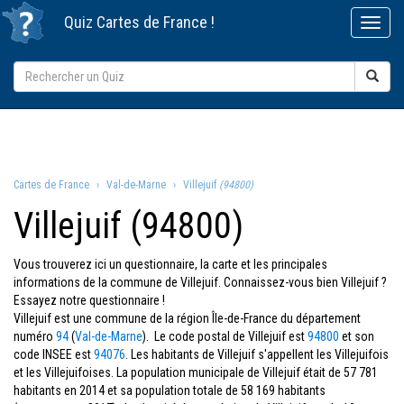
Quiz
Cartes de France
!
Cartes de France
Val-de-Marne
Villejuif
(94800)
Villejuif (94800)
Vous trouverez ici un questionnaire, la carte et les principales
informations de la commune de Villejuif. Connaissez-vous bien Villejuif ?
Essayez notre questionnaire !
Villejuif est une commune de la région Île-de-France du département
numéro
94
(
Val-de-Marne
). Le code postal de Villejuif est
94800
et son
code INSEE est
94076
. Les habitants de Villejuif s'appellent les Villejuifois
et les Villejuifoises. La population municipale de Villejuif était de 57 781
habitants en 2014 et sa population totale de 58 169 habitants