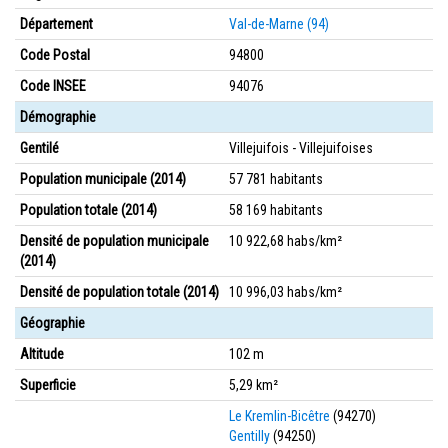
Département
Val-de-Marne (94)
Code Postal
94800
Code INSEE
94076
Démographie
Gentilé
Villejuifois - Villejuifoises
Population municipale (2014)
57 781 habitants
Population totale (2014)
58 169 habitants
Densité de population municipale
10 922,68 habs/km²
(2014)
Densité de population totale (2014)
10 996,03 habs/km²
Géographie
Altitude
102 m
Superficie
5,29 km²
Le Kremlin-Bicêtre
(94270)
Gentilly
(94250)