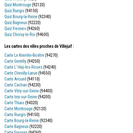
Quiz Montrouge
(92120)
Quiz Rungis
(94150)
Quiz Bourg-la-Reine
(92340)
Quiz Bagneux
(92220)
Quiz Fresnes
(94260)
Quiz Choisy-le-Roi
(94600)
Les cartes des villes proches de Villejuif :
Carte Le Kremlin-Bicêtre
(94270)
Carte Gentilly
(94250)
Carte L' Haÿ-les-Roses
(94240)
Carte Chevilly-Larue
(94550)
Carte Arcueil
(94110)
Carte Cachan
(94230)
Carte Vitry-sur-Seine
(94400)
Carte Ivry-sur-Seine
(94200)
Carte Thiais
(94320)
Carte Montrouge
(92120)
Carte Rungis
(94150)
Carte Bourg-la-Reine
(92340)
Carte Bagneux
(92220)
Carte Fresnes
(94260)