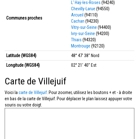
L' Haÿ-les-Roses
(94240)
Chevilly-Larue
(94550)
Arcueil
(94110)
Communes proches
Cachan
(94230)
Vitry-sur-Seine
(94400)
Ivry-sur-Seine
(94200)
Thiais
(94320)
Montrouge
(92120)
Latitude (WGS84)
48° 47' 38'' Nord
Longitude (WGS84)
02° 21' 40'' Est
Carte de Villejuif
Voici la
carte de Villejuif
. Pour zoomer, utilisez les boutons + et - à droite
en bas de la carte de Villejuif. Pour déplacer le plan laissez appuyer votre
souris ou votre doigt.