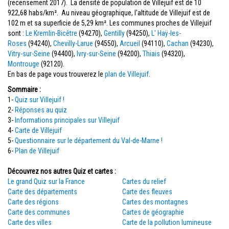
(recensement 2017). La densité de population de Villejuif est de 10
922,68 habs/km². Au niveau géographique, l'altitude de Villejuif est de
102 m et sa superficie de 5,29 km². Les communes proches de Villejuif
sont :
Le Kremlin-Bicêtre
(94270),
Gentilly
(94250),
L' Haÿ-les-
Roses
(94240),
Chevilly-Larue
(94550),
Arcueil
(94110),
Cachan
(94230),
Vitry-sur-Seine
(94400),
Ivry-sur-Seine
(94200),
Thiais
(94320),
Montrouge
(92120).
En bas de page vous trouverez le
plan de Villejuif
.
Sommaire :
1-
Quiz sur Villejuif !
2-
Réponses au quiz
3-
Informations principales sur Villejuif
4-
Carte de Villejuif
5-
Questionnaire sur le département du Val-de-Marne !
6-
Plan de Villejuif
Découvrez nos autres Quiz et cartes :
Le grand Quiz sur la France
Cartes du relief
Carte des départements
Carte des fleuves
Carte des régions
Cartes des montagnes
Carte des communes
Cartes de géographie
Carte des villes
Carte de la pollution lumineuse