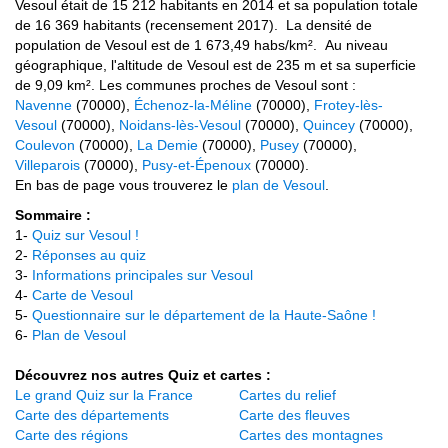
Vesoul était de 15 212 habitants en 2014 et sa population totale
de 16 369 habitants (recensement 2017). La densité de
population de Vesoul est de 1 673,49 habs/km². Au niveau
géographique, l'altitude de Vesoul est de 235 m et sa superficie
de 9,09 km². Les communes proches de Vesoul sont :
Navenne
(70000),
Échenoz-la-Méline
(70000),
Frotey-lès-
Vesoul
(70000),
Noidans-lès-Vesoul
(70000),
Quincey
(70000),
Coulevon
(70000),
La Demie
(70000),
Pusey
(70000),
Villeparois
(70000),
Pusy-et-Épenoux
(70000).
En bas de page vous trouverez le
plan de Vesoul
.
Sommaire :
1-
Quiz sur Vesoul !
2-
Réponses au quiz
3-
Informations principales sur Vesoul
4-
Carte de Vesoul
5-
Questionnaire sur le département de la Haute-Saône !
6-
Plan de Vesoul
Découvrez nos autres Quiz et cartes :
Le grand Quiz sur la France
Cartes du relief
Carte des départements
Carte des fleuves
Carte des régions
Cartes des montagnes