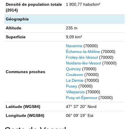
Densité de population totale
1 800,77 habs/km²
(2014)
Géographie
Altitude
235 m
Superficie
9,09 km²
Navenne
(70000)
Échenoz-la-Méline
(70000)
Frotey-lès-Vesoul
(70000)
Noidans-lès-Vesoul
(70000)
Quincey
(70000)
Communes proches
Coulevon
(70000)
La Demie
(70000)
Pusey
(70000)
Villeparois
(70000)
Pusy-et-Épenoux
(70000)
Latitude (WGS84)
47° 37' 20'' Nord
Longitude (WGS84)
06° 09' 19'' Est