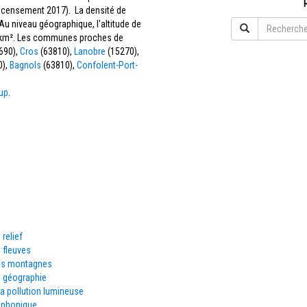
recensement 2017). La densité de
u niveau géographique, l'altitude de
36 km². Les communes proches de
690),
Cros
(63810),
Lanobre
(15270),
0),
Bagnols
(63810),
Confolent-Port-
oup
.
 relief
 fleuves
es montagnes
e géographie
la pollution lumineuse
éphonique