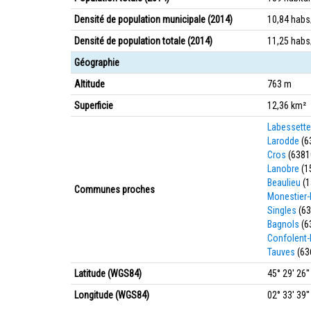
Densité de population municipale (2014)
10,84 hab
Densité de population totale (2014)
11,25 hab
Géographie
Altitude
763 m
Superficie
12,36 km²
Labessette
Larodde
(6
Cros
(6381
Lanobre
(1
Beaulieu
(1
Communes proches
Monestier-
Singles
(63
Bagnols
(6
Confolent-
Tauves
(63
Latitude (WGS84)
45° 29' 26'
Longitude (WGS84)
02° 33' 39''