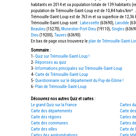
habitants en 2014 et sa population totale de 139 habitants (
population de Trémouille-Saint-Loup est de 10,84 habs/km². A
Trémouille-Saint-Loup est de 763 m et sa superficie de 12,
Trémouille-Saint-Loup sont :
Labessette
(63690),
Larodde
(63
Beaulieu
(15270),
Monestier-Port-Dieu
(19110),
Singles
(6369
Dieu
(19200),
Tauves
(63690).
En bas de page vous trouverez le
plan de Trémouille-Saint-L
Sommaire :
1-
Quiz sur Trémouille-Saint-Loup !
2-
Réponses au quiz
3-
Informations principales sur Trémouille-Saint-Loup
4-
Carte de Trémouille-Saint-Loup
5-
Questionnaire sur le département du Puy-de-Dôme !
6-
Plan de Trémouille-Saint-Loup
Découvrez nos autres Quiz et cartes :
Le grand Quiz sur la France
Cartes du
Carte des départements
Carte des
Carte des régions
Cartes d
Carte des communes
Cartes d
Carte des villes
Carte de 
Cartes des agglomérations
Carte tél