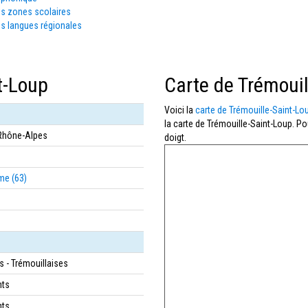
es zones scolaires
s langues régionales
t-Loup
Carte de Trémouil
Voici la
carte de Trémouille-Saint-Lo
la carte de Trémouille-Saint-Loup. Po
Rhône-Alpes
doigt.
me (63)
s - Trémouillaises
nts
nts