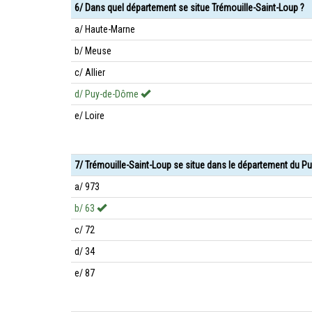
6/ Dans quel département se situe Trémouille-Saint-Loup ?
a/ Haute-Marne
b/ Meuse
c/ Allier
d/ Puy-de-Dôme
e/ Loire
7/ Trémouille-Saint-Loup se situe dans le département du P
a/ 973
b/ 63
c/ 72
d/ 34
e/ 87