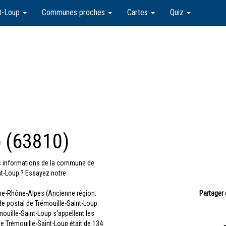
nt-Loup
Communes proches
Cartes
Quiz
p (63810)
les informations de la commune de
nt-Loup ? Essayez notre
ne-Rhône-Alpes (Ancienne région:
Partager 
de postal de Trémouille-Saint-Loup
mouille-Saint-Loup s'appellent les
de Trémouille-Saint-Loup était de 134