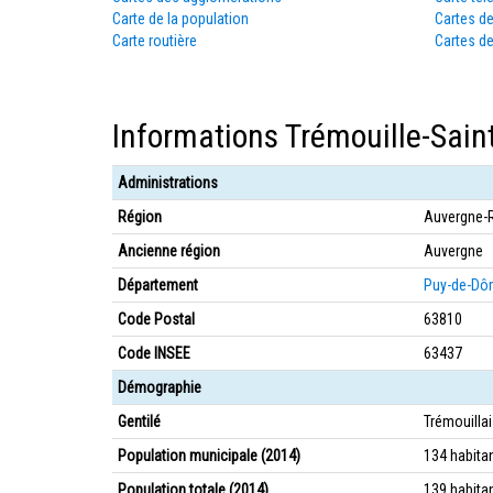
Carte de la population
Cartes d
Carte routière
Cartes de
Informations Trémouille-Sain
Administrations
Région
Auvergne-
Ancienne région
Auvergne
Département
Puy-de-Dô
Code Postal
63810
Code INSEE
63437
Démographie
Gentilé
Trémouillai
Population municipale (2014)
134 habita
Population totale (2014)
139 habita