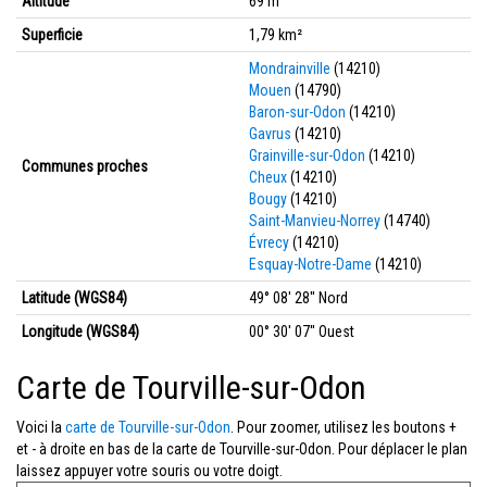
Altitude
69 m
Superficie
1,79 km²
Mondrainville
(14210)
Mouen
(14790)
Baron-sur-Odon
(14210)
Gavrus
(14210)
Grainville-sur-Odon
(14210)
Communes proches
Cheux
(14210)
Bougy
(14210)
Saint-Manvieu-Norrey
(14740)
Évrecy
(14210)
Esquay-Notre-Dame
(14210)
Latitude (WGS84)
49° 08' 28'' Nord
Longitude (WGS84)
00° 30' 07'' Ouest
Carte de Tourville-sur-Odon
Voici la
carte de Tourville-sur-Odon
. Pour zoomer, utilisez les boutons +
et - à droite en bas de la carte de Tourville-sur-Odon. Pour déplacer le plan
laissez appuyer votre souris ou votre doigt.