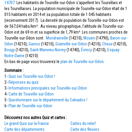
14707
. Les habitants de Tourville-sur-Odon s'appellent les Tourvillais et
les Tourvillaises. La population municipale de Tourville-sur-Odon était de 1
015 habitants en 2014 et sa population totale de 1 045 habitants
(recensement 2017). La densité de population de Tourville-sur-Odon est
de 567,04 habs/km². Au niveau géographique, l'altitude de Tourville-sur-
Odon est de 69 m et sa superficie de 1,79 km². Les communes proches de
Tourville-sur-Odon sont :
Mondrainville
(14210),
Mouen
(14790),
Baron-sur-
Odon
(14210),
Gavrus
(14210),
Grainville-sur-Odon
(14210),
Cheux
(14210),
Bougy
(14210),
Saint-Manvieu-Norrey
(14740),
Évrecy
(14210),
Esquay-
Notre-Dame
(14210).
En bas de page vous trouverez le
plan de Tourville-sur-Odon
.
Sommaire :
1-
Quiz sur Tourville-sur-Odon !
2-
Réponses au quiz
3-
Informations principales sur Tourville-sur-Odon
4-
Carte de Tourville-sur-Odon
5-
Questionnaire sur le département du Calvados !
6-
Plan de Tourville-sur-Odon
Découvrez nos autres Quiz et cartes :
Le grand Quiz sur la France
Cartes du relief
Carte des départements
Carte des fleuves