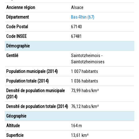
Ancienne région
Alsace
Département
Bas-Rhin (67)
Code Postal
67140
Code INSEE
67481
Démographie
Gentilé
Saintotzheimois -
Saintotzheimoises
Population municipale (2014)
1 007 habitants
Population totale (2014)
1 036 habitants
Densité de population municipale
73,99 habs/km²
(2014)
Densité de population totale (2014)
76,12 habs/km²
Géographie
Altitude
164 m
Superficie
13,61 km²