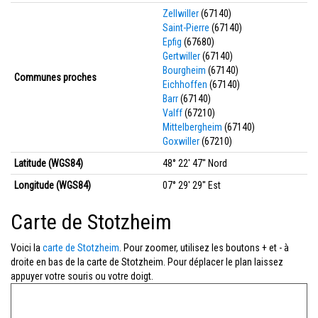
Zellwiller
(67140)
Saint-Pierre
(67140)
Epfig
(67680)
Gertwiller
(67140)
Bourgheim
(67140)
Communes proches
Eichhoffen
(67140)
Barr
(67140)
Valff
(67210)
Mittelbergheim
(67140)
Goxwiller
(67210)
Latitude (WGS84)
48° 22' 47'' Nord
Longitude (WGS84)
07° 29' 29'' Est
Carte de Stotzheim
Voici la
carte de Stotzheim
. Pour zoomer, utilisez les boutons + et - à
droite en bas de la carte de Stotzheim. Pour déplacer le plan laissez
appuyer votre souris ou votre doigt.