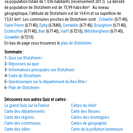
sa population totale de 1 036 habitants (recensement 2017). La densité
de population de Stotzheim est de 73,99 habs/km². Au niveau
géographique, l'altitude de Stotzheim est de 164 m et sa superficie de
13,61 km². Les communes proches de Stotzheim sont :
Zellwiller
(67140),
Saint-Pierre
(67140),
Epfig
(67680),
Gertwiller
(67140),
Bourgheim
(67140),
Eichhoffen
(67140),
Barr
(67140),
Valff
(67210),
Mittelbergheim
(67140),
Goxwiller
(67210).
En bas de page vous trouverez le
plan de Stotzheim
.
Sommaire :
1-
Quiz sur Stotzheim !
2-
Réponses au quiz
3-
Informations principales sur Stotzheim
4-
Carte de Stotzheim
5-
Questionnaire sur le département du Bas-Rhin !
6-
Plan de Stotzheim
Découvrez nos autres Quiz et cartes :
Le grand Quiz sur la France
Cartes du relief
Carte des départements
Carte des fleuves
Carte des régions
Cartes des montagnes
Carte des communes
Cartes de géographie
Carte des villes
Carte de la pollution lumineuse