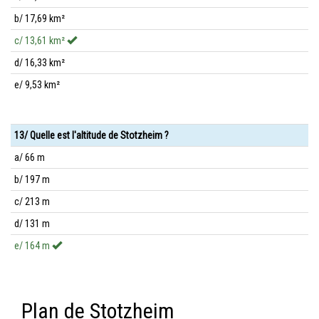
b/ 17,69 km²
c/ 13,61 km²
d/ 16,33 km²
e/ 9,53 km²
13/ Quelle est l'altitude de Stotzheim ?
a/ 66 m
b/ 197 m
c/ 213 m
d/ 131 m
e/ 164 m
Plan de Stotzheim