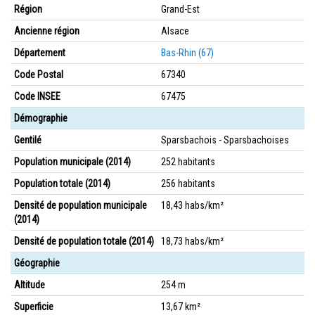
Région
Grand-Est
Ancienne région
Alsace
Département
Bas-Rhin (67)
Code Postal
67340
Code INSEE
67475
Démographie
Gentilé
Sparsbachois - Sparsbachoises
Population municipale (2014)
252 habitants
Population totale (2014)
256 habitants
Densité de population municipale
18,43 habs/km²
(2014)
Densité de population totale (2014)
18,73 habs/km²
Géographie
Altitude
254 m
Superficie
13,67 km²