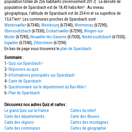
population totale de 256 habitants (recensement 2017). La densité de
population de Sparsbach est de 18,43 habs/km². Au niveau
géographique, l'altitude de Sparsbach est de 254 m et sa superficie de
13,67 km². Les communes proches de Sparsbach sont :
Weiterswiller
(67340),
Weinbourg
(67340),
Wimmenau
(67290),
Obersoultzbach
(67330),
Erckartswiller
(67290),
Wingen-sur-
Moder
(67290),
Neuwiller-lès-Saverne
(67330),
Niedersoultzbach
(67330),
Ingwiller
(67340),
Zittersheim
(67290).
En bas de page vous trouverez le
plan de Sparsbach
.
Sommaire :
1-
Quiz sur Sparsbach !
2-
Réponses au quiz
3-
Informations principales sur Sparsbach
4-
Carte de Sparsbach
5-
Questionnaire sur le département du Bas-Rhin !
6-
Plan de Sparsbach
Découvrez nos autres Quiz et cartes :
Le grand Quiz sur la France
Cartes du relief
Carte des départements
Carte des fleuves
Carte des régions
Cartes des montagnes
Carte des communes
Cartes de géographie