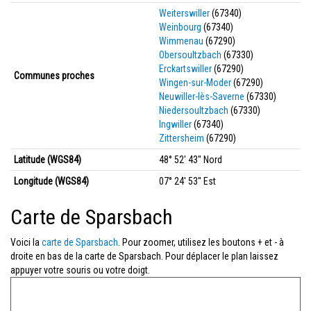
Weiterswiller
(67340)
Weinbourg
(67340)
Wimmenau
(67290)
Obersoultzbach
(67330)
Erckartswiller
(67290)
Communes proches
Wingen-sur-Moder
(67290)
Neuwiller-lès-Saverne
(67330)
Niedersoultzbach
(67330)
Ingwiller
(67340)
Zittersheim
(67290)
Latitude (WGS84)
48° 52' 43'' Nord
Longitude (WGS84)
07° 24' 53'' Est
Carte de Sparsbach
Voici la
carte de Sparsbach
. Pour zoomer, utilisez les boutons + et - à
droite en bas de la carte de Sparsbach. Pour déplacer le plan laissez
appuyer votre souris ou votre doigt.