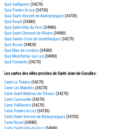
Quiz Valflaunès
(34270)
Quiz Prades-le-Lez
(34730)
Quiz Saint-Vincent-de-Barbeyrargues
(34730)
Quiz Rouet
(34380)
Quiz Saint-Gély-du-Fesc
(34980)
Quiz Saint-Clément-de-Rivière
(34980)
Quiz Sainte-Croix-de-Quintillargues
(34270)
Quiz Assas
(34820)
Quiz Mas-de-Londres
(34380)
Quiz Montferrier-sur-Lez
(34980)
Quiz Fontanès
(34270)
Les cartes des villes proches de Saint-Jean-de-Cuculles :
Carte Le Triadou
(34270)
Carte Les Matelles
(34270)
Carte Saint-Mathieu-de-Tréviers
(34270)
Carte Cazevieille
(34270)
Carte Valflaunès
(34270)
Carte Prades-le-Lez
(34730)
Carte Saint-Vincent-de-Barbeyrargues
(34730)
Carte Rouet
(34380)
Carte Saint-Gély-du-Fesc
(34980)