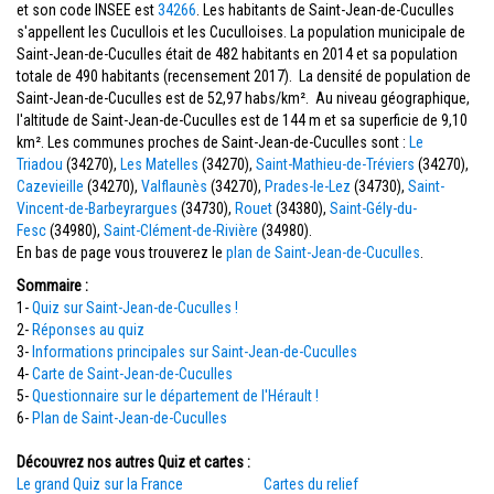
et son code INSEE est
34266
. Les habitants de Saint-Jean-de-Cuculles
s'appellent les Cucullois et les Cuculloises. La population municipale de
Saint-Jean-de-Cuculles était de 482 habitants en 2014 et sa population
totale de 490 habitants (recensement 2017). La densité de population de
Saint-Jean-de-Cuculles est de 52,97 habs/km². Au niveau géographique,
l'altitude de Saint-Jean-de-Cuculles est de 144 m et sa superficie de 9,10
km². Les communes proches de Saint-Jean-de-Cuculles sont :
Le
Triadou
(34270),
Les Matelles
(34270),
Saint-Mathieu-de-Tréviers
(34270),
Cazevieille
(34270),
Valflaunès
(34270),
Prades-le-Lez
(34730),
Saint-
Vincent-de-Barbeyrargues
(34730),
Rouet
(34380),
Saint-Gély-du-
Fesc
(34980),
Saint-Clément-de-Rivière
(34980).
En bas de page vous trouverez le
plan de Saint-Jean-de-Cuculles
.
Sommaire :
1-
Quiz sur Saint-Jean-de-Cuculles !
2-
Réponses au quiz
3-
Informations principales sur Saint-Jean-de-Cuculles
4-
Carte de Saint-Jean-de-Cuculles
5-
Questionnaire sur le département de l'Hérault !
6-
Plan de Saint-Jean-de-Cuculles
Découvrez nos autres Quiz et cartes :
Le grand Quiz sur la France
Cartes du relief