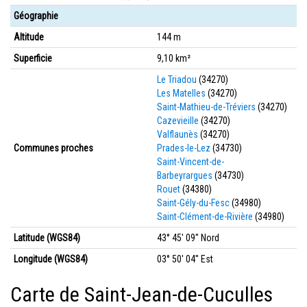
Géographie
Altitude
144 m
Superficie
9,10 km²
Le Triadou
(34270)
Les Matelles
(34270)
Saint-Mathieu-de-Tréviers
(34270)
Cazevieille
(34270)
Valflaunès
(34270)
Communes proches
Prades-le-Lez
(34730)
Saint-Vincent-de-
Barbeyrargues
(34730)
Rouet
(34380)
Saint-Gély-du-Fesc
(34980)
Saint-Clément-de-Rivière
(34980)
Latitude (WGS84)
43° 45' 09'' Nord
Longitude (WGS84)
03° 50' 04'' Est
Carte de Saint-Jean-de-Cuculles