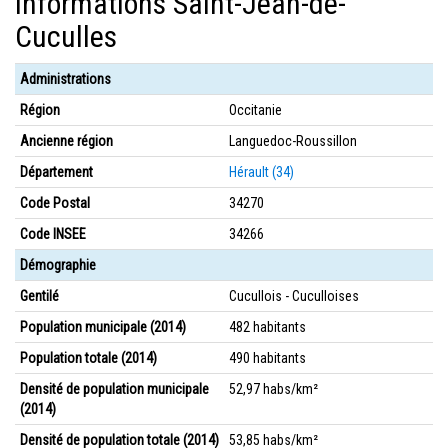
Informations Saint-Jean-de-
Cuculles
Administrations
Région
Occitanie
Ancienne région
Languedoc-Roussillon
Département
Hérault (34)
Code Postal
34270
Code INSEE
34266
Démographie
Gentilé
Cucullois - Cuculloises
Population municipale (2014)
482 habitants
Population totale (2014)
490 habitants
Densité de population municipale
52,97 habs/km²
(2014)
Densité de population totale (2014)
53,85 habs/km²