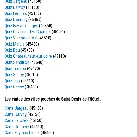
Quiz Jargeau
(45150)
Quiz Darvoy
(45150)
Quiz Férolles
(45150)
Quiz Donnery
(45450)
Quiz Fay-aux-Loges
(45450)
Quiz Ouvrouer-les-Champs
(45150)
Quiz Vienne-en-Val
(45510)
Quiz Mardié
(45430)
Quiz Bou
(45430)
Quiz Châteauneuf-sur-Loire
(45110)
Quiz Sandillon
(45640)
Quiz Traînou
(45470)
Quiz Sigloy
(45110)
Quiz Tigy
(45510)
Quiz Chécy
(45430)
Les cartes des villes proches de Saint-Denis-de-l'Hôtel :
Carte Jargeau
(45150)
Carte Darvoy
(45150)
Carte Férolles
(45150)
Carte Donnery
(45450)
Carte Fay-aux-Loges
(45450)