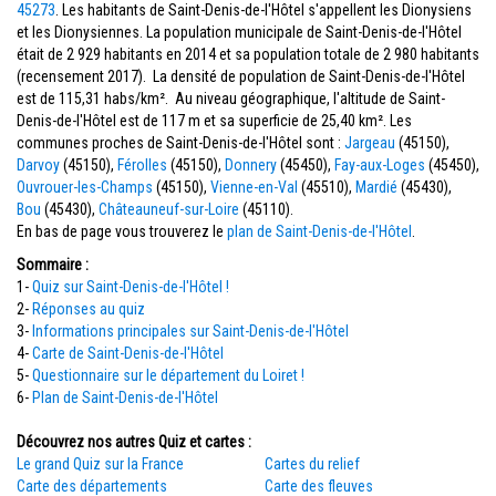
45273
. Les habitants de Saint-Denis-de-l'Hôtel s'appellent les Dionysiens
et les Dionysiennes. La population municipale de Saint-Denis-de-l'Hôtel
était de 2 929 habitants en 2014 et sa population totale de 2 980 habitants
(recensement 2017). La densité de population de Saint-Denis-de-l'Hôtel
est de 115,31 habs/km². Au niveau géographique, l'altitude de Saint-
Denis-de-l'Hôtel est de 117 m et sa superficie de 25,40 km². Les
communes proches de Saint-Denis-de-l'Hôtel sont :
Jargeau
(45150),
Darvoy
(45150),
Férolles
(45150),
Donnery
(45450),
Fay-aux-Loges
(45450),
Ouvrouer-les-Champs
(45150),
Vienne-en-Val
(45510),
Mardié
(45430),
Bou
(45430),
Châteauneuf-sur-Loire
(45110).
En bas de page vous trouverez le
plan de Saint-Denis-de-l'Hôtel
.
Sommaire :
1-
Quiz sur Saint-Denis-de-l'Hôtel !
2-
Réponses au quiz
3-
Informations principales sur Saint-Denis-de-l'Hôtel
4-
Carte de Saint-Denis-de-l'Hôtel
5-
Questionnaire sur le département du Loiret !
6-
Plan de Saint-Denis-de-l'Hôtel
Découvrez nos autres Quiz et cartes :
Le grand Quiz sur la France
Cartes du relief
Carte des départements
Carte des fleuves