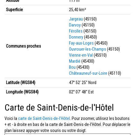
Altitude
117 m
Superficie
25,40 km²
Jargeau
(45150)
Darvoy
(45150)
Férolles
(45150)
Donnery
(45450)
Fay-aux-Loges
(45450)
Communes proches
Ouvrouer-les-Champs
(45150)
Vienne-en-Val
(45510)
Mardié
(45430)
Bou
(45430)
Châteauneuf-sur-Loire
(45110)
Latitude (WGS84)
47° 52' 25'' Nord
Longitude (WGS84)
02° 07' 48'' Est
Carte de Saint-Denis-de-l'Hôtel
Voici la
carte de Saint-Denis-de-l'Hôtel
. Pour zoomer, utilisez les boutons
+ et - à droite en bas de la carte de Saint-Denis-de-l'Hôtel. Pour déplacer le
plan laissez appuyer votre souris ou votre doigt.