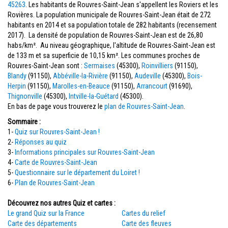
45263
. Les habitants de Rouvres-Saint-Jean s'appellent les Roviers et les
Rovières. La population municipale de Rouvres-Saint-Jean était de 272
habitants en 2014 et sa population totale de 282 habitants (recensement
2017). La densité de population de Rouvres-Saint-Jean est de 26,80
habs/km². Au niveau géographique, l'altitude de Rouvres-Saint-Jean est
de 133 m et sa superficie de 10,15 km². Les communes proches de
Rouvres-Saint-Jean sont :
Sermaises
(45300),
Roinvilliers
(91150),
Blandy
(91150),
Abbéville-la-Rivière
(91150),
Audeville
(45300),
Bois-
Herpin
(91150),
Marolles-en-Beauce
(91150),
Arrancourt
(91690),
Thignonville
(45300),
Intville-la-Guétard
(45300).
En bas de page vous trouverez le
plan de Rouvres-Saint-Jean
.
Sommaire :
1-
Quiz sur Rouvres-Saint-Jean !
2-
Réponses au quiz
3-
Informations principales sur Rouvres-Saint-Jean
4-
Carte de Rouvres-Saint-Jean
5-
Questionnaire sur le département du Loiret !
6-
Plan de Rouvres-Saint-Jean
Découvrez nos autres Quiz et cartes :
Le grand Quiz sur la France
Cartes du relief
Carte des départements
Carte des fleuves