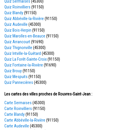
Quiz Sermaises
(45300)
Quiz Roinvilliers
(91150)
Quiz Blandy
(91150)
Quiz Abbéville-la-Rivière
(91150)
Quiz Audeville
(45300)
Quiz Bois-Herpin
(91150)
Quiz Marolles-en-Beauce
(91150)
Quiz Arrancourt
(91690)
Quiz Thignonville
(45300)
Quiz Intville-la-Guétard
(45300)
Quiz La Forêt-Sainte-Croix
(91150)
Quiz Fontaine-la-Rivière
(91690)
Quiz Brouy
(91150)
Quiz Mespuits
(91150)
Quiz Pannecières
(45300)
Les cartes des villes proches de Rouvres-Saint-Jean :
Carte Sermaises
(45300)
Carte Roinvilliers
(91150)
Carte Blandy
(91150)
Carte Abbéville-la-Rivière
(91150)
Carte Audeville
(45300)