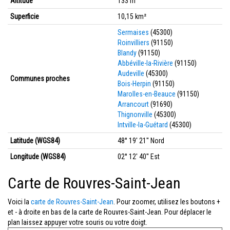
Altitude
133 m
Superficie
10,15 km²
Sermaises
(45300)
Roinvilliers
(91150)
Blandy
(91150)
Abbéville-la-Rivière
(91150)
Audeville
(45300)
Communes proches
Bois-Herpin
(91150)
Marolles-en-Beauce
(91150)
Arrancourt
(91690)
Thignonville
(45300)
Intville-la-Guétard
(45300)
Latitude (WGS84)
48° 19' 21'' Nord
Longitude (WGS84)
02° 12' 40'' Est
Carte de Rouvres-Saint-Jean
Voici la
carte de Rouvres-Saint-Jean
. Pour zoomer, utilisez les boutons +
et - à droite en bas de la carte de Rouvres-Saint-Jean. Pour déplacer le
plan laissez appuyer votre souris ou votre doigt.