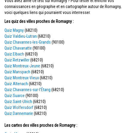
Vous avez aimé ce test sur Romagny ? Pour tester et enrichir vos
connaissances en géographie et en cartographie autour de Romagny,
voici quelques liens qui pourraient vous interresser.
Les quiz des villes proches de Romagny :
Quiz Magny
(68210)
Quiz Valdieu-Lutran
(68210)
Quiz Chavannes-les-Grands
(90100)
Quiz Chavanatte
(90100)
Quiz Elbach
(68210)
Quiz Retzwiller
(68210)
Quiz Montreux-Jeune
(68210)
Quiz Manspach
(68210)
Quiz Montreux-Vieux
(68210)
Quiz Altenach
(68210)
Quiz Chavannes-sur-l'Étang
(68210)
Quiz Suarce
(90100)
Quiz Saint-Ulrich
(68210)
Quiz Wolfersdorf
(68210)
Quiz Dannemarie
(68210)
Les cartes des villes proches de Romagny :