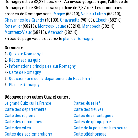
Romagny est de 82,23 habs/km². Au niveau géographique, l'altitude de
Romagny est de 360 m et sa superficie de 2,87 km². Les communes
proches de Romagny sont :
Magny
(68210),
Valdieu-Lutran
(68210),
Chavannes-les-Grands
(90100),
Chavanatte
(90100),
Elbach
(68210),
Retzwiller
(68210),
Montreux-Jeune
(68210),
Manspach
(68210),
Montreux-Vieux
(68210),
Altenach
(68210).
En bas de page vous trouverez le
plan de Romagny
.
Sommaire :
1-
Quiz sur Romagny !
2-
Réponses au quiz
3-
Informations principales sur Romagny
4-
Carte de Romagny
5-
Questionnaire sur le département du Haut-Rhin !
6-
Plan de Romagny
Découvrez nos autres Quiz et cartes :
Le grand Quiz sur la France
Cartes du relief
Carte des départements
Carte des fleuves
Carte des régions
Cartes des montagnes
Carte des communes
Cartes de géographie
Carte des villes
Carte de la pollution lumineuse
Cartes des agglomérations
Carte téléphonique