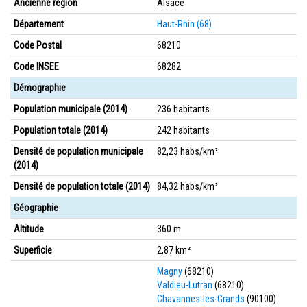
Ancienne région
Alsace
Département
Haut-Rhin (68)
Code Postal
68210
Code INSEE
68282
Démographie
Population municipale (2014)
236 habitants
Population totale (2014)
242 habitants
Densité de population municipale
82,23 habs/km²
(2014)
Densité de population totale (2014)
84,32 habs/km²
Géographie
Altitude
360 m
Superficie
2,87 km²
Magny
(68210)
Valdieu-Lutran
(68210)
Chavannes-les-Grands
(90100)