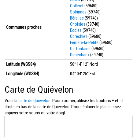
Colleret
(59680)
Solrinnes
(59740)
Bérelles
(59740)
Choisies
(59740)
Communes proches
Eccles
(59740)
Obrechies
(59680)
Ferrière-la-Petite
(59680)
Cerfontaine
(59680)
Dimechaux
(59740)
Latitude (WGS84)
50° 14' 12'' Nord
Longitude (WGS84)
04° 04' 25'' Est
Carte de Quiévelon
Voici la
carte de Quiévelon
. Pour zoomer, utilisez les boutons + et - à
droite en bas de la carte de Quiévelon. Pour déplacer le plan laissez
appuyer votre souris ou votre doigt.