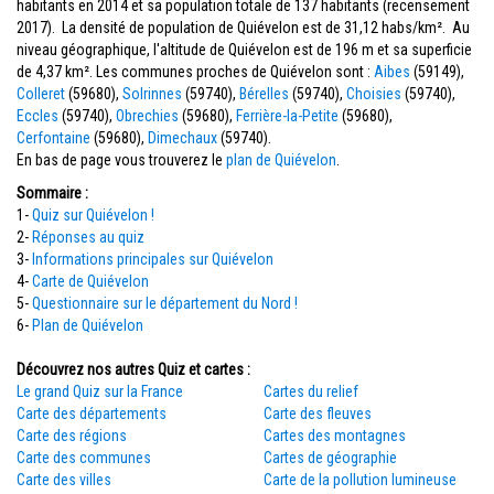
habitants en 2014 et sa population totale de 137 habitants (recensement
2017). La densité de population de Quiévelon est de 31,12 habs/km². Au
niveau géographique, l'altitude de Quiévelon est de 196 m et sa superficie
de 4,37 km². Les communes proches de Quiévelon sont :
Aibes
(59149),
Colleret
(59680),
Solrinnes
(59740),
Bérelles
(59740),
Choisies
(59740),
Eccles
(59740),
Obrechies
(59680),
Ferrière-la-Petite
(59680),
Cerfontaine
(59680),
Dimechaux
(59740).
En bas de page vous trouverez le
plan de Quiévelon
.
Sommaire :
1-
Quiz sur Quiévelon !
2-
Réponses au quiz
3-
Informations principales sur Quiévelon
4-
Carte de Quiévelon
5-
Questionnaire sur le département du Nord !
6-
Plan de Quiévelon
Découvrez nos autres Quiz et cartes :
Le grand Quiz sur la France
Cartes du relief
Carte des départements
Carte des fleuves
Carte des régions
Cartes des montagnes
Carte des communes
Cartes de géographie
Carte des villes
Carte de la pollution lumineuse