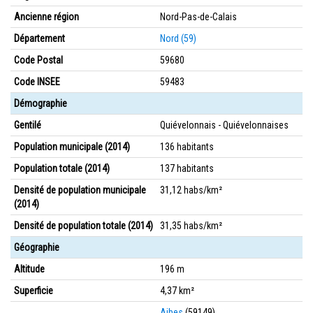
Ancienne région
Nord-Pas-de-Calais
Département
Nord (59)
Code Postal
59680
Code INSEE
59483
Démographie
Gentilé
Quiévelonnais - Quiévelonnaises
Population municipale (2014)
136 habitants
Population totale (2014)
137 habitants
Densité de population municipale
31,12 habs/km²
(2014)
Densité de population totale (2014)
31,35 habs/km²
Géographie
Altitude
196 m
Superficie
4,37 km²
Aibes
(59149)