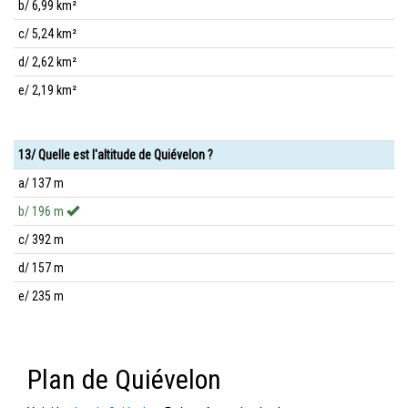
b/ 6,99 km²
c/ 5,24 km²
d/ 2,62 km²
e/ 2,19 km²
13/ Quelle est l'altitude de Quiévelon ?
a/ 137 m
b/ 196 m
c/ 392 m
d/ 157 m
e/ 235 m
Plan de Quiévelon