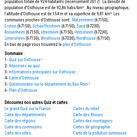
population totale de 924 habitants (recensement 2017). La densité de
population d'Osthouse est de 92,86 habs/km². Au niveau géographique,
l'altitude d'Osthouse est de 154 m et sa superficie de 9,81 km². Les
communes proches d'Osthouse sont :
Matzenheim
(67150),
Erstein
(67150),
Schaeffersheim
(67150),
Sand
(67230),
Bolsenheim
(67150),
Uttenheim
(67150),
Herbsheim
(67230),
Limersheim
(67150),
Westhouse
(67230),
Nordhouse
(67150).
En bas de page vous trouverez le
plan d'Osthouse
.
Sommaire :
1-
Quiz sur Osthouse !
2-
Réponses au quiz
3-
Informations principales sur Osthouse
4-
Carte d'Osthouse
5-
Questionnaire sur le département du Bas-Rhin !
6-
Plan d'Osthouse
Découvrez nos autres Quiz et cartes :
Le grand Quiz sur la France
Cartes du relief
Carte des départements
Carte des fleuves
Carte des régions
Cartes des montagnes
Carte des communes
Cartes de géographie
Carte des villes
Carte de la pollution lumineuse