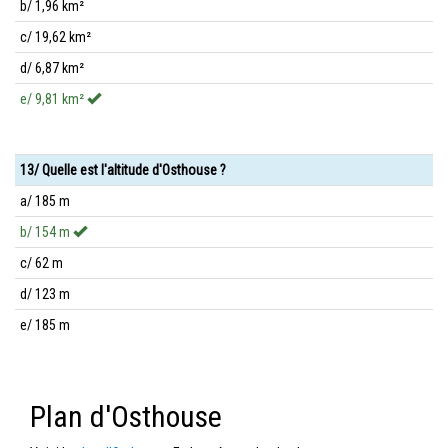
b/ 1,96 km²
c/ 19,62 km²
d/ 6,87 km²
e/ 9,81 km²
13/ Quelle est l'altitude d'Osthouse ?
a/ 185 m
b/ 154 m
c/ 62 m
d/ 123 m
e/ 185 m
Plan d'Osthouse