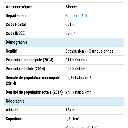
Ancienne région
Alsace
Département
Bas-Rhin (67)
Code Postal
67150
Code INSEE
67364
Démographie
Gentilé
Osthousiens - Osthousiennes
Population municipale (2014)
911 habitants
Population totale (2014)
924 habitants
Densité de population municipale
92,86 habs/km²
(2014)
Densité de population totale (2014)
94,19 habs/km²
Géographie
Altitude
154 m
Superficie
9,81 km²
Matzenheim
(67150)