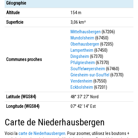
Géographie
Altitude
154 m
Superficie
3,06 km²
Mittelhausbergen
(67206)
Mundolsheim
(67450)
Oberhausbergen
(67205)
Lampertheim
(67450)
Dingsheim
(67370)
Communes proches
Pfulgriesheim
(67370)
Souffelweyersheim
(67460)
Griesheim-sur-Souffel
(67370)
Vendenheim
(67550)
Eckbolsheim
(67201)
Latitude (WGS84)
48° 37' 27'' Nord
Longitude (WGS84)
07° 42' 14'' Est
Carte de Niederhausbergen
Voici la
carte de Niederhausbergen
. Pour zoomer, utilisez les boutons +