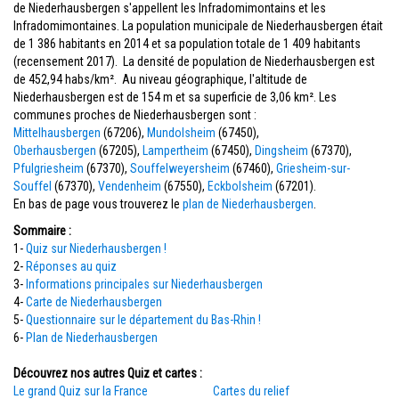
de Niederhausbergen s'appellent les Infradomimontains et les
Infradomimontaines. La population municipale de Niederhausbergen était
de 1 386 habitants en 2014 et sa population totale de 1 409 habitants
(recensement 2017). La densité de population de Niederhausbergen est
de 452,94 habs/km². Au niveau géographique, l'altitude de
Niederhausbergen est de 154 m et sa superficie de 3,06 km². Les
communes proches de Niederhausbergen sont :
Mittelhausbergen
(67206),
Mundolsheim
(67450),
Oberhausbergen
(67205),
Lampertheim
(67450),
Dingsheim
(67370),
Pfulgriesheim
(67370),
Souffelweyersheim
(67460),
Griesheim-sur-
Souffel
(67370),
Vendenheim
(67550),
Eckbolsheim
(67201).
En bas de page vous trouverez le
plan de Niederhausbergen
.
Sommaire :
1-
Quiz sur Niederhausbergen !
2-
Réponses au quiz
3-
Informations principales sur Niederhausbergen
4-
Carte de Niederhausbergen
5-
Questionnaire sur le département du Bas-Rhin !
6-
Plan de Niederhausbergen
Découvrez nos autres Quiz et cartes :
Le grand Quiz sur la France
Cartes du relief