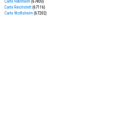
Carte Hœnheim
(67800)
Carte Reichstett
(67116)
Carte Wolfisheim
(67202)