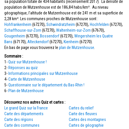
sa population totale de 434 habitants (recensement 2017). La densité de
population de Mutzenhouse est de 186,84 habs/km². Au niveau
géographique, l'altitude de Mutzenhouse est de 241 m et sa superficie de
2,28 km². Les communes proches de Mutzenhouse sont :
Hohfrankenheim
(67270),
Schwindratzheim
(67270),
Hochfelden
(67270),
Schaffhouse-sur-Zorn
(67270),
Waltenheim-sur-Zorn
(67670),
Gougenheim
(67270),
Bossendorf
(67270),
Wingersheim les Quatre
Bans
(67170),
Alteckendorf
(67270),
Kienheim
(67270).
En bas de page vous trouverez le
plan de Mutzenhouse
.
Sommaire :
1-
Quiz sur Mutzenhouse !
2-
Réponses au quiz
3-
Informations principales sur Mutzenhouse
4-
Carte de Mutzenhouse
5-
Questionnaire sur le département du Bas-Rhin !
6-
Plan de Mutzenhouse
Découvrez nos autres Quiz et cartes :
Le grand Quiz sur la France
Cartes du relief
Carte des départements
Carte des fleuves
Carte des régions
Cartes des montagnes
Carte des communes
Cartes de géographie