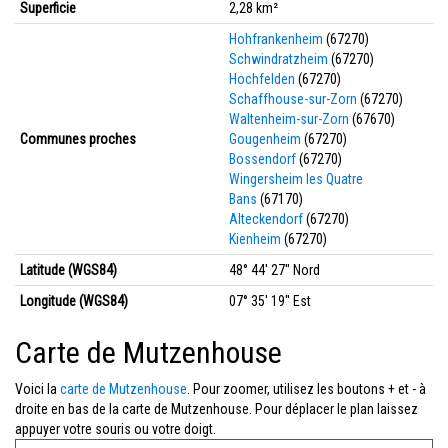
Superficie
2,28 km²
Hohfrankenheim
(67270)
Schwindratzheim
(67270)
Hochfelden
(67270)
Schaffhouse-sur-Zorn
(67270)
Waltenheim-sur-Zorn
(67670)
Communes proches
Gougenheim
(67270)
Bossendorf
(67270)
Wingersheim les Quatre
Bans
(67170)
Alteckendorf
(67270)
Kienheim
(67270)
Latitude (WGS84)
48° 44' 27'' Nord
Longitude (WGS84)
07° 35' 19'' Est
Carte de Mutzenhouse
Voici la
carte de Mutzenhouse
. Pour zoomer, utilisez les boutons + et - à
droite en bas de la carte de Mutzenhouse. Pour déplacer le plan laissez
appuyer votre souris ou votre doigt.