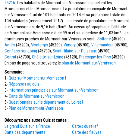
45216
. Les habitants de Mormant-sur-Vernisson s'appellent les
Mormantois et les Mormantoises. La population municipale de Mormant-
sur-Vernisson était de 101 habitants en 2014 et sa population totale de
104 habitants (recensement 2017). La densité de population de Mormant-
sur-Vernisson est de 9,16 habs/km². Au niveau géographique, l'altitude
de Mormant-sur-Vernisson est de 99 m et sa superficie de 11,03 km². Les
communes proches de Mormant-sur-Vernisson sont :
Solterre
(45700),
Amilly
(45200),
Montargis
(45200),
Vimory
(45700),
Villemandeur
(45700),
Conflans-sur-Loing
(45700),
Saint-Hilaire-sur-Puiseaux
(45700),
Cortrat
(45700),
Châlette-sur-Loing
(45120),
Pressigny-les-Pins
(45290).
En bas de page vous trouverez le
plan de Mormant-sur-Vernisson
.
Sommaire :
1-
Quiz sur Mormant-sur-Vernisson !
2-
Réponses au quiz
3-
Informations principales sur Mormant-sur-Vernisson
4-
Carte de Mormant-sur-Vernisson
5-
Questionnaire sur le département du Loiret !
6-
Plan de Mormant-sur-Vernisson
Découvrez nos autres Quiz et cartes :
Le grand Quiz sur la France
Cartes du relief
Carte des départements
Carte des fleuves