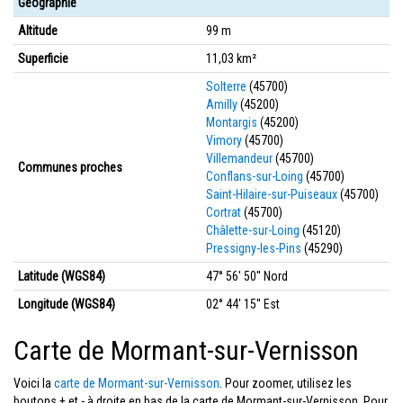
Géographie
Altitude
99 m
Superficie
11,03 km²
Solterre
(45700)
Amilly
(45200)
Montargis
(45200)
Vimory
(45700)
Villemandeur
(45700)
Communes proches
Conflans-sur-Loing
(45700)
Saint-Hilaire-sur-Puiseaux
(45700)
Cortrat
(45700)
Châlette-sur-Loing
(45120)
Pressigny-les-Pins
(45290)
Latitude (WGS84)
47° 56' 50'' Nord
Longitude (WGS84)
02° 44' 15'' Est
Carte de Mormant-sur-Vernisson
Voici la
carte de Mormant-sur-Vernisson
. Pour zoomer, utilisez les
boutons + et - à droite en bas de la carte de Mormant-sur-Vernisson. Pour