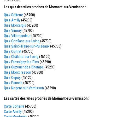
Les quiz des villes proches de Mormant-sur-Vernisson :
Quiz Solterre
(45700)
Quiz Amilly
(45200)
Quiz Montargis
(45200)
Quiz Vimory
(45700)
Quiz Villemandeur
(45700)
Quiz Conflans-sur-Loing
(45700)
Quiz Saint-Hilaire-sur-Puiseaux
(45700)
Quiz Cortrat
(45700)
Quiz Châlette-sur-Loing
(45120)
Quiz Pressigny-les-Pins
(45290)
Quiz Ouzouer-des-Champs
(45290)
Quiz Montcresson
(45700)
Quiz Cepoy
(45120)
Quiz Pannes
(45700)
Quiz Nogent-sur-Vernisson
(45290)
Les cartes des villes proches de Mormant-sur-Vernisson :
Carte Solterre
(45700)
Carte Amilly
(45200)
Carte Montargis
(45200)