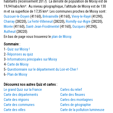
habitants (recensement 2017). La densité de population de Moisy est de
19,94 habs/km². Au niveau géographique, l'altitude de Moisy est de 130
m et sa superficie de 17,35 km². Les communes proches de Moisy sont :
Ouzouer-le-Doyen
(41160),
Brévainville
(41160),
Vievy-le-Rayé
(41290),
Charray
(28220),
La Ferté-Villeneuil
(28220),
Romilly-sur-Aigre
(28220),
Morée
(41160),
Saint-Jean-Froidmentel
(41160),
Oucques
(41290),
Autheuil
(28220).
En bas de page vous trouverez le
plan de Moisy
.
Sommaire :
1-
Quiz sur Moisy !
2-
Réponses au quiz
3-
Informations principales sur Moisy
4-
Carte de Moisy
5-
Questionnaire sur le département du Loir-et-Cher !
6-
Plan de Moisy
Découvrez nos autres Quiz et cartes :
Le grand Quiz sur la France
Cartes du relief
Carte des départements
Carte des fleuves
Carte des régions
Cartes des montagnes
Carte des communes
Cartes de géographie
Carte des villes
Carte de la pollution lumineuse