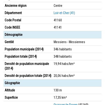
Ancienne région
Centre
Département
Loir-et-Cher (41)
Code Postal
41160
Code INSEE
41141
Démographie
Gentilé
Messiens - Messiennes
Population municipale (2014)
346 habitants
Population totale (2014)
348 habitants
Densité de population municipale
19,94 habs/km²
(2014)
Densité de population totale (2014)
20,06 habs/km²
Géographie
Altitude
130 m
Superficie
17,35 km²
Ouzouer-le-Doyen
(41160)