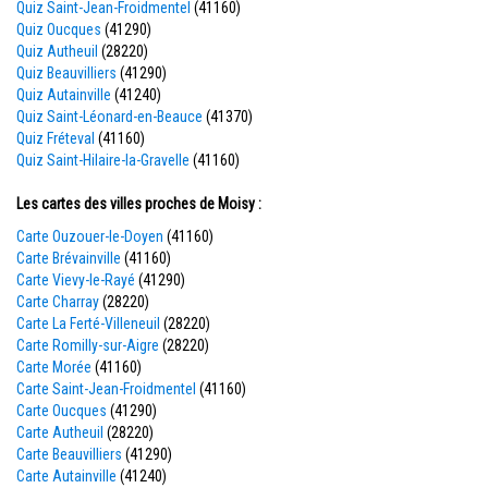
Quiz Saint-Jean-Froidmentel
(41160)
Quiz Oucques
(41290)
Quiz Autheuil
(28220)
Quiz Beauvilliers
(41290)
Quiz Autainville
(41240)
Quiz Saint-Léonard-en-Beauce
(41370)
Quiz Fréteval
(41160)
Quiz Saint-Hilaire-la-Gravelle
(41160)
Les cartes des villes proches de Moisy :
Carte Ouzouer-le-Doyen
(41160)
Carte Brévainville
(41160)
Carte Vievy-le-Rayé
(41290)
Carte Charray
(28220)
Carte La Ferté-Villeneuil
(28220)
Carte Romilly-sur-Aigre
(28220)
Carte Morée
(41160)
Carte Saint-Jean-Froidmentel
(41160)
Carte Oucques
(41290)
Carte Autheuil
(28220)
Carte Beauvilliers
(41290)
Carte Autainville
(41240)