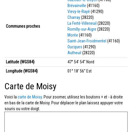
Brévainville
(41160)
Vievy-le-Rayé
(41290)
Charray
(28220)
La Ferté-Villeneuil
(28220)
Communes proches
Romilly-sur-Aigre
(28220)
Morée
(41160)
Saint-Jean-Froidmentel
(41160)
Oucques
(41290)
Autheuil
(28220)
Latitude (WGS84)
47° 54' 54'' Nord
Longitude (WGS84)
01° 18' 56'' Est
Carte de Moisy
Voici la
carte de Moisy
. Pour zoomer, utilisez les boutons + et - à droite
en bas de la carte de Moisy. Pour déplacer le plan laissez appuyer votre
souris ou votre doigt.