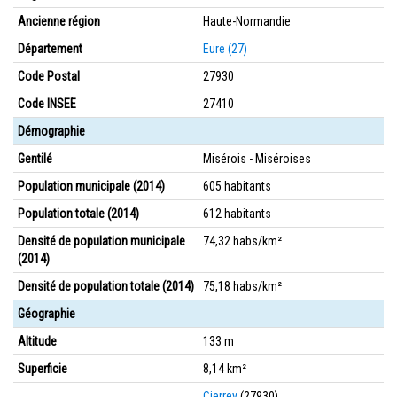
Ancienne région
Haute-Normandie
Département
Eure (27)
Code Postal
27930
Code INSEE
27410
Démographie
Gentilé
Misérois - Miséroises
Population municipale (2014)
605 habitants
Population totale (2014)
612 habitants
Densité de population municipale
74,32 habs/km²
(2014)
Densité de population totale (2014)
75,18 habs/km²
Géographie
Altitude
133 m
Superficie
8,14 km²
Cierrey
(27930)