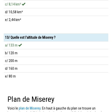
c/ 8,14 km²
d/ 10,58 km²
e/ 2,44 km²
13/ Quelle est l'altitude de Miserey ?
a/ 133 m
b/ 120 m
c/ 200 m
d/ 160 m
e/ 80 m
Plan de Miserey
Voici le
plan de Miserey
. En haut à gauche du plan se trouve un