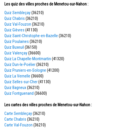
Les quiz des villes proches de Menetou-sur-Nahon :
Quiz Sembleçay
(36210)
Quiz Chabris
(36210)
Quiz Val-Fouzon
(36210)
Quiz Gièvres
(41130)
Quiz Saint-Christophe-en-Bazelle
(36210)
Quiz Poulaines
(36210)
Quiz Buxeuil
(36150)
Quiz Valençay
(36600)
Quiz La Chapelle-Montmartin
(41320)
Quiz Dun-le-Poëlier
(36210)
Quiz Pruniers-en-Sologne
(41200)
Quiz La Vernelle
(36600)
Quiz Selles-sur-Cher
(41130)
Quiz Bagneux
(36210)
Quiz Fontguenand
(36600)
Les cartes des villes proches de Menetou-sur-Nahon :
Carte Sembleçay
(36210)
Carte Chabris
(36210)
Carte Val-Fouzon
(36210)