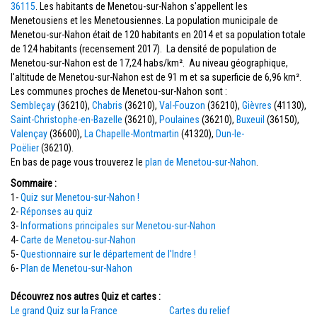
36115
. Les habitants de Menetou-sur-Nahon s'appellent les
Menetousiens et les Menetousiennes. La population municipale de
Menetou-sur-Nahon était de 120 habitants en 2014 et sa population totale
de 124 habitants (recensement 2017). La densité de population de
Menetou-sur-Nahon est de 17,24 habs/km². Au niveau géographique,
l'altitude de Menetou-sur-Nahon est de 91 m et sa superficie de 6,96 km².
Les communes proches de Menetou-sur-Nahon sont :
Sembleçay
(36210),
Chabris
(36210),
Val-Fouzon
(36210),
Gièvres
(41130),
Saint-Christophe-en-Bazelle
(36210),
Poulaines
(36210),
Buxeuil
(36150),
Valençay
(36600),
La Chapelle-Montmartin
(41320),
Dun-le-
Poëlier
(36210).
En bas de page vous trouverez le
plan de Menetou-sur-Nahon
.
Sommaire :
1-
Quiz sur Menetou-sur-Nahon !
2-
Réponses au quiz
3-
Informations principales sur Menetou-sur-Nahon
4-
Carte de Menetou-sur-Nahon
5-
Questionnaire sur le département de l'Indre !
6-
Plan de Menetou-sur-Nahon
Découvrez nos autres Quiz et cartes :
Le grand Quiz sur la France
Cartes du relief