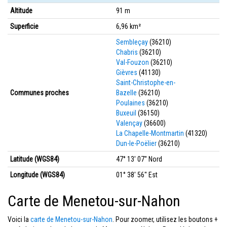
Altitude
91 m
Superficie
6,96 km²
Sembleçay
(36210)
Chabris
(36210)
Val-Fouzon
(36210)
Gièvres
(41130)
Saint-Christophe-en-
Communes proches
Bazelle
(36210)
Poulaines
(36210)
Buxeuil
(36150)
Valençay
(36600)
La Chapelle-Montmartin
(41320)
Dun-le-Poëlier
(36210)
Latitude (WGS84)
47° 13' 07'' Nord
Longitude (WGS84)
01° 38' 56'' Est
Carte de Menetou-sur-Nahon
Voici la
carte de Menetou-sur-Nahon
. Pour zoomer, utilisez les boutons +