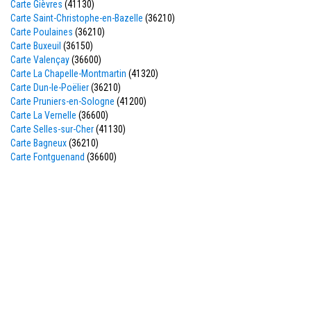
Carte Gièvres
(41130)
Carte Saint-Christophe-en-Bazelle
(36210)
Carte Poulaines
(36210)
Carte Buxeuil
(36150)
Carte Valençay
(36600)
Carte La Chapelle-Montmartin
(41320)
Carte Dun-le-Poëlier
(36210)
Carte Pruniers-en-Sologne
(41200)
Carte La Vernelle
(36600)
Carte Selles-sur-Cher
(41130)
Carte Bagneux
(36210)
Carte Fontguenand
(36600)