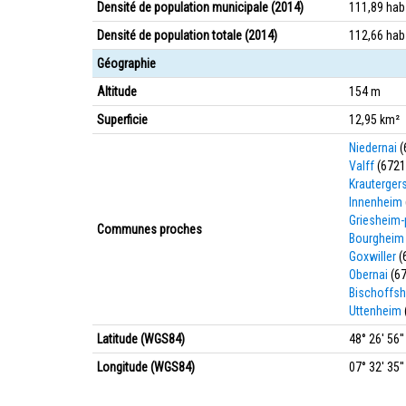
Densité de population municipale (2014)
111,89 ha
Densité de population totale (2014)
112,66 ha
Géographie
Altitude
154 m
Superficie
12,95 km²
Niedernai
(
Valff
(6721
Krauterger
Innenheim
Griesheim
Communes proches
Bourgheim
Goxwiller
(
Obernai
(67
Bischoffs
Uttenheim
Latitude (WGS84)
48° 26' 56'
Longitude (WGS84)
07° 32' 35''