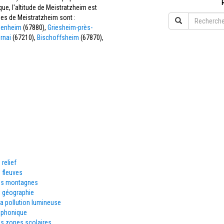
e, l'altitude de Meistratzheim est
es de Meistratzheim sont :
nenheim
(67880),
Griesheim-près-
rnai
(67210),
Bischoffsheim
(67870),
 relief
 fleuves
es montagnes
e géographie
la pollution lumineuse
éphonique
es zones scolaires