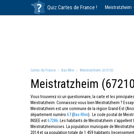
Quiz
Cartes de France
!
Meistratzheim
Cartes de France
Bas-Rhin
Meistratzheim
(67210)
Meistratzheim (67210
Vous trouverez ici un questionnaire, la carte et les principa
Meistratzheim. Connaissez-vous bien Meistratzheim ? Essaye
Meistratzheim est une commune de la région Grand-Est (Anci
département numéro
67
(
Bas-Rhin
). Le code postal de Meist
INSEE est
67286
. Les habitants de Meistratzheim s'appellent 
Meistratzheimoises. La population municipale de Meistratzhe
2014 et sa population totale de 1 459 habitants (recensemen