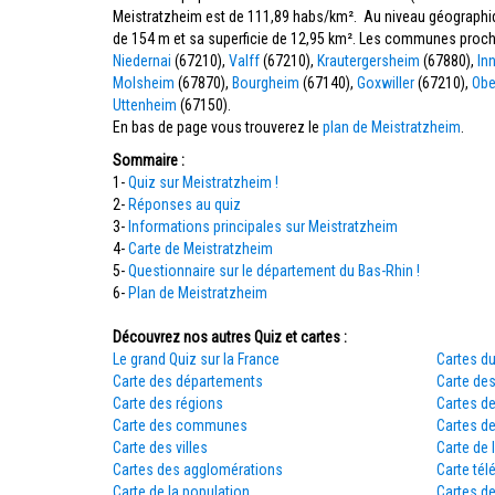
Meistratzheim est de 111,89 habs/km². Au niveau géographiqu
de 154 m et sa superficie de 12,95 km². Les communes proch
Niedernai
(67210),
Valff
(67210),
Krautergersheim
(67880),
In
Molsheim
(67870),
Bourgheim
(67140),
Goxwiller
(67210),
Obe
Uttenheim
(67150).
En bas de page vous trouverez le
plan de Meistratzheim
.
Sommaire :
1-
Quiz sur Meistratzheim !
2-
Réponses au quiz
3-
Informations principales sur Meistratzheim
4-
Carte de Meistratzheim
5-
Questionnaire sur le département du Bas-Rhin !
6-
Plan de Meistratzheim
Découvrez nos autres Quiz et cartes :
Le grand Quiz sur la France
Cartes du
Carte des départements
Carte des
Carte des régions
Cartes d
Carte des communes
Cartes d
Carte des villes
Carte de 
Cartes des agglomérations
Carte tél
Carte de la population
Cartes d