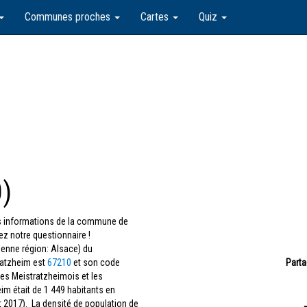
Communes proches
Cartes
Quiz
)
les informations de la commune de
z notre questionnaire !
enne région: Alsace) du
ratzheim est
67210
et son code
Parta
les Meistratzheimois et les
im était de 1 449 habitants en
t 2017). La densité de population de