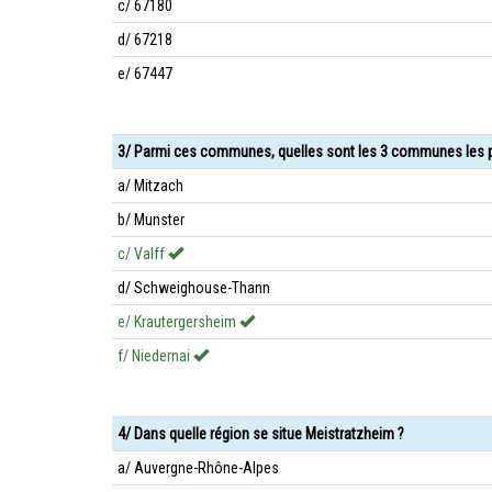
c/ 67180
d/ 67218
e/ 67447
3/ Parmi ces communes, quelles sont les 3 communes les p
a/ Mitzach
b/ Munster
c/ Valff
d/ Schweighouse-Thann
e/ Krautergersheim
f/ Niedernai
4/ Dans quelle région se situe Meistratzheim ?
a/ Auvergne-Rhône-Alpes