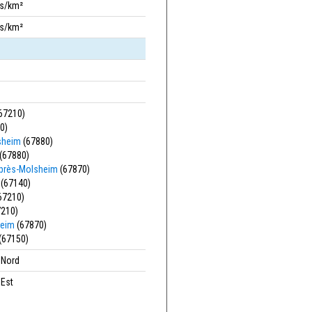
bs/km²
bs/km²
67210)
0)
sheim
(67880)
(67880)
-près-Molsheim
(67870)
(67140)
67210)
210)
heim
(67870)
(67150)
' Nord
 Est